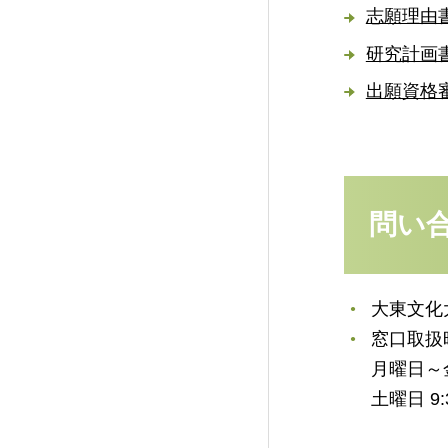
志願理由書
研究計画書
出願資格審
問い
大東文化
窓口取扱
月曜日～金曜
土曜日 9: