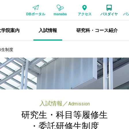
DBポータル
manaba
アクセス
バスダイヤ
パ
大学院案内
入試情報
研究科・コース紹介
修生制度
入試情報
／
Admission
研究生・科目等履修生
・委託研修生制度