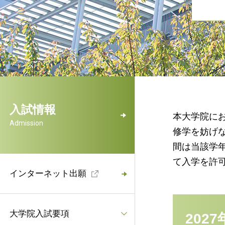
入試情報
本大学院に
Admission
修学を妨げ
間は当該学
て入学を許
インターネット出願
大学院入試要項
202