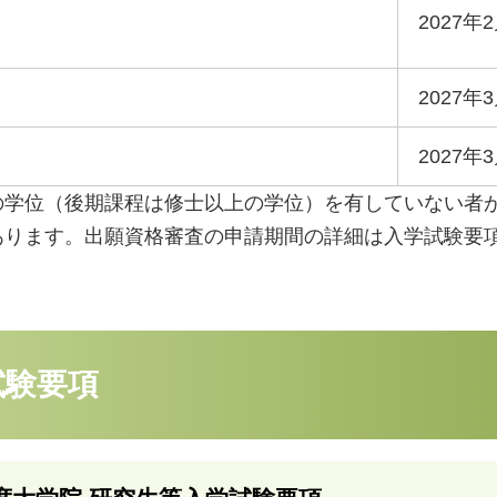
2027
2027年
2027年
の学位（後期課程は修士以上の学位）を有していない者
あります。出願資格審査の申請期間の詳細は入学試験要
試験要項