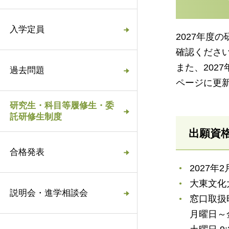
入学定員
2027年
確認くださ
また、20
過去問題
ページに更
研究生・科目等履修生・委
託研修生制度
出願資
合格発表
2027年
大東文化
説明会・進学相談会
窓口取扱
月曜日～金曜