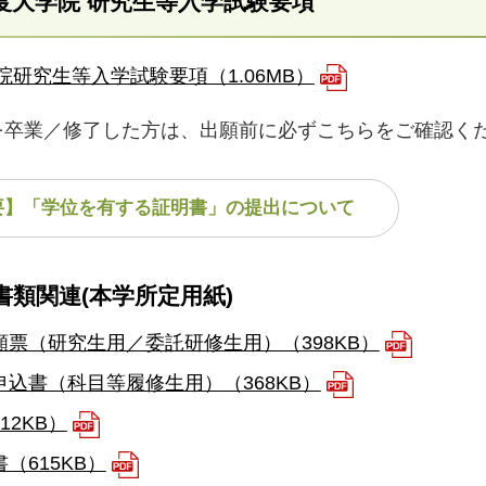
年度大学院 研究生等入学試験要項
学院研究生等入学試験要項（1.06MB）
を卒業／修了した方は、出願前に必ずこちらをご確認く
要】「学位を有する証明書」の提出について
書類関連(本学所定用紙)
願票（研究生用／委託研修生用）（398KB）
込書（科目等履修生用）（368KB）
12KB）
（615KB）