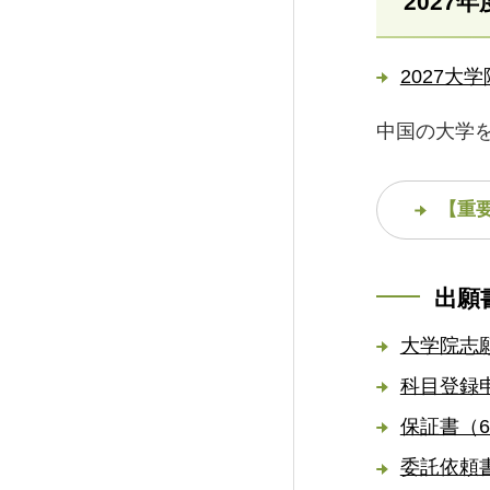
2027
2027大
中国の大学
【重
出願
大学院志
科目登録申
保証書（6
委託依頼書