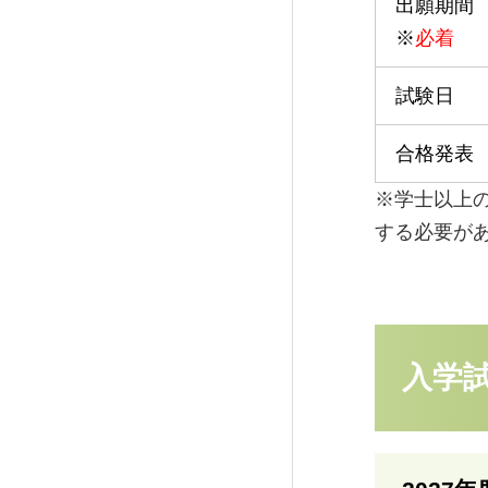
出願期間
※
必着
試験日
合格発表
※学士以上
する必要が
入学