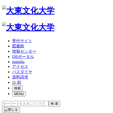
寄付サイト
図書館
情報センター
DBポータル
manaba
アクセス
バスダイヤ
資料請求
出 願
検索
MENU
検 索