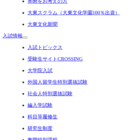
寄附をお考えの方
大東スクラム（大東文化学園100％出資）
大東文化新聞
入試情報
入試トピックス
受験生サイトCROSSING
大学院入試
外国人留学生特別選抜試験
社会人特別選抜試験
編入学試験
科目等履修生
研究生制度
教職特別課程