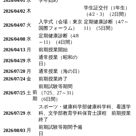
2026/04/01
水
学年始め
学生証交付（1年生）
木
2026/04/02
（4/2・3）（2日間）
入学式（会場：東京
定期健康診断（4/7～
火
2026/04/07
国際フォーラム）
11）（5日間）
定期健康診断（4/8
水
2026/04/08
～11）（4日間）
2026/04/13
月
前期授業開始
通常授業（昭和の
水
2026/04/29
日）
2026/07/20
月
通常授業（海の日）
2026/07/24
金
前期授業終了
前期試験等期間
前
2026/07/25
土
（7/25、27～31）
期
（6日間）
スポーツ・健康科学部健康科学科、看護学
2026/07/29
水
科、文学部教育学科保育士課程 前期授業
終了
前期試験等期間予備
月
2026/08/03
日