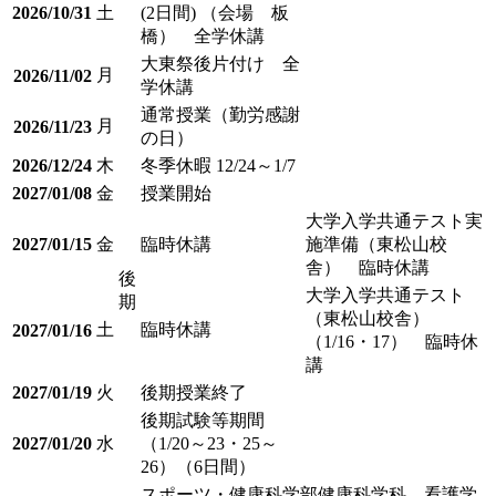
2026/10/31
土
(2日間) （会場 板
橋） 全学休講
大東祭後片付け 全
月
2026/11/02
学休講
通常授業（勤労感謝
月
2026/11/23
の日）
2026/12/24
木
冬季休暇 12/24～1/7
2027/01/08
金
授業開始
大学入学共通テスト実
2027/01/15
金
臨時休講
施準備（東松山校
舎） 臨時休講
後
大学入学共通テスト
期
（東松山校舎）
土
臨時休講
2027/01/16
（1/16・17） 臨時休
講
2027/01/19
火
後期授業終了
後期試験等期間
2027/01/20
水
（1/20～23・25～
26）（6日間）
スポーツ・健康科学部健康科学科、看護学