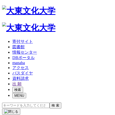
寄付サイト
図書館
情報センター
DBポータル
manaba
アクセス
バスダイヤ
資料請求
出 願
検索
MENU
検 索