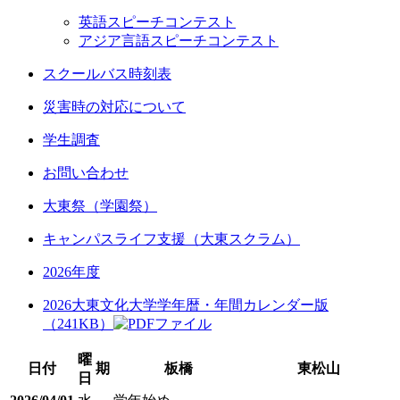
英語スピーチコンテスト
アジア言語スピーチコンテスト
スクールバス時刻表
災害時の対応について
学生調査
お問い合わせ
大東祭（学園祭）
キャンパスライフ支援（大東スクラム）
2026年度
2026大東文化大学学年暦・年間カレンダー版
（241KB）
曜
日付
期
板橋
東松山
日