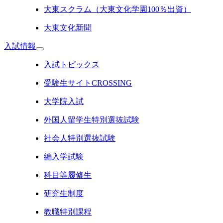
大東スクラム（大東文化学園100％出資）
大東文化新聞
入試情報
入試トピックス
受験生サイトCROSSING
大学院入試
外国人留学生特別選抜試験
社会人特別選抜試験
編入学試験
科目等履修生
研究生制度
教職特別課程