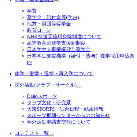
学費
奨学金・給付金等(学内)
地方・財団等奨学金
教育ローン
NHK放送受信料免除制度について
高等教育の修学支援新制度
日本学生支援機構貸与奨学金
日本学生支援機構（給付・貸与）在学採用申込案
内
休学・復学・退学・再入学について
課外活動(クラブ・サークル)
Daitoスポーツ
クラブ文化・研究系
大東SPORTS 試合日程・結果情報
スポーツ振興センターからのお知らせ
学外活動申請書交付について
コンテスト一覧