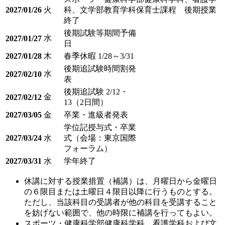
2027/01/26
火
科、文学部教育学科保育士課程 後期授業
終了
後期試験等期間予備
水
2027/01/27
日
2027/01/28
木
春季休暇 1/28～3/31
後期追試験時間割発
水
2027/02/10
表
後期追試験 2/12・
金
2027/02/12
13（2日間）
2027/03/05
金
卒業・進級者発表
学位記授与式・卒業
2027/03/24
水
式（会場：東京国際
フォーラム）
2027/03/31
水
学年終了
休講に対する授業措置（補講）は、月曜日から金曜日
の６限目または土曜日４限目以降に行うものとする。
ただし、当該科目の受講者が他の科目を受講すること
を妨げない範囲で、他の時限に補講を行ってもよい。
スポーツ・健康科学部健康科学科、看護学科および文