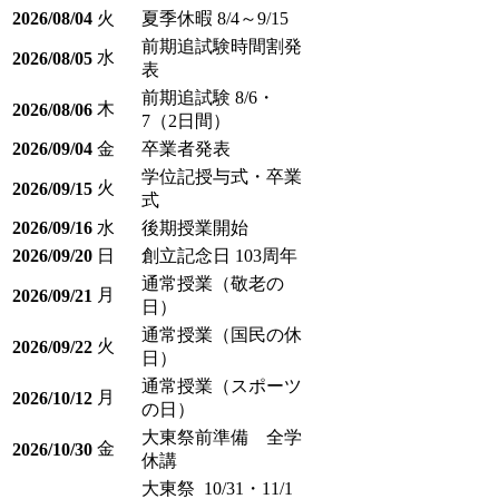
2026/08/04
火
夏季休暇 8/4～9/15
前期追試験時間割発
水
2026/08/05
表
前期追試験 8/6・
木
2026/08/06
7（2日間）
2026/09/04
金
卒業者発表
学位記授与式・卒業
火
2026/09/15
式
2026/09/16
水
後期授業開始
2026/09/20
日
創立記念日 103周年
通常授業（敬老の
月
2026/09/21
日）
通常授業（国民の休
火
2026/09/22
日）
通常授業（スポーツ
月
2026/10/12
の日）
大東祭前準備 全学
金
2026/10/30
休講
大東祭 10/31・11/1