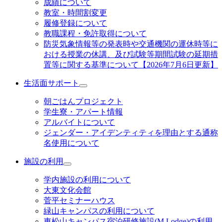
成績について
教室・時間割変更
履修登録について
教職課程・免許取得について
防災気象情報等の発表時や交通機関の運休時等に
おける授業の休講、及び試験等期間試験の延期措
置等に関する基準について【2026年7月6日更新】
生活面サポート
朝ごはんプロジェクト
学生寮・アパート情報
アルバイトについて
ジェンダー・アイデンティティを理由とする通称
名使用について
施設の利用
学内施設の利用について
大東文化会館
菅平セミナーハウス
緑山キャンパスの利用について
東松山キャンパス宿泊研修施設(M Lodge)の利用