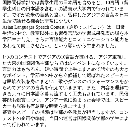
国際関係学部では留学生用の日本語を含めると、10言語（留
学生科目の日本語を含む）の講義が大学内で行われていま
す。ですが欧米の言葉と違い、習得したアジアの言葉を日常
生活で話せる機会は非常に少ない。
Asian Languages Speech Contest（通称：スピコン）は「日常
生活の中で、教室以外にも習得言語の学習成果発表の場を本
学部生に与え、さらに言語能力とコミュニケーション能力を
あわせて向上させたい」という願いから生まれました。
1つのコンテストでアジアの10言語が聞ける、アジア重視し
た大東の国際関係学部ならではのイベントになっています。
言語力はもちろん、短い時間で上手にまとめて話すのも大き
なポイント。学部生の中から立候補して選ばれたスピーカー
は民族衣装を身にまとい、歌やダンスのパフォーマンスをか
らめてアジアの言葉を伝えていきます。また、内容を理解で
きるように日本語字幕も流すよう工夫もされています。民俗
芸能も鑑賞しつつ、アジア一色に染まった会場では、スピー
カーも観客も有意義な時間を過ごせます。
審査やスピーチの指導は学部の各教員が担当しますが、コン
テストの企画や準備、当日の運営は国際関係学部の学生によ
って行われています。