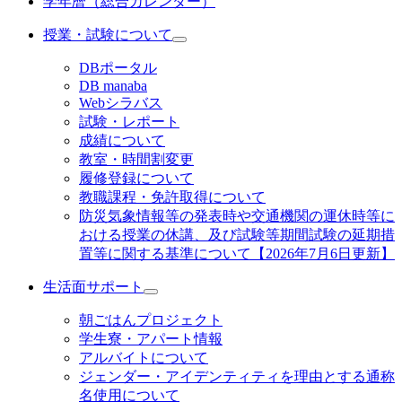
学年暦（総合カレンダー）
授業・試験について
DBポータル
DB manaba
Webシラバス
試験・レポート
成績について
教室・時間割変更
履修登録について
教職課程・免許取得について
防災気象情報等の発表時や交通機関の運休時等に
おける授業の休講、及び試験等期間試験の延期措
置等に関する基準について【2026年7月6日更新】
生活面サポート
朝ごはんプロジェクト
学生寮・アパート情報
アルバイトについて
ジェンダー・アイデンティティを理由とする通称
名使用について