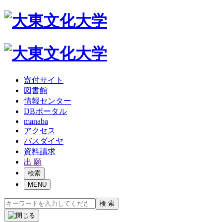
寄付サイト
図書館
情報センター
DBポータル
manaba
アクセス
バスダイヤ
資料請求
出 願
検索
MENU
検 索