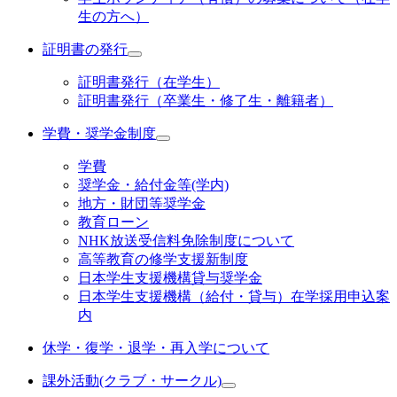
生の方へ）
証明書の発行
証明書発行（在学生）
証明書発行（卒業生・修了生・離籍者）
学費・奨学金制度
学費
奨学金・給付金等(学内)
地方・財団等奨学金
教育ローン
NHK放送受信料免除制度について
高等教育の修学支援新制度
日本学生支援機構貸与奨学金
日本学生支援機構（給付・貸与）在学採用申込案
内
休学・復学・退学・再入学について
課外活動(クラブ・サークル)