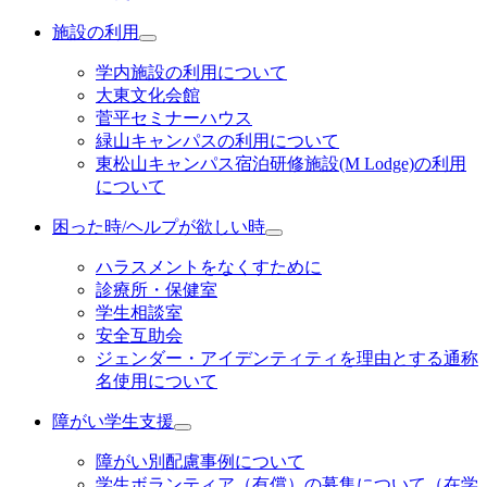
施設の利用
学内施設の利用について
大東文化会館
菅平セミナーハウス
緑山キャンパスの利用について
東松山キャンパス宿泊研修施設(M Lodge)の利用
について
困った時/ヘルプが欲しい時
ハラスメントをなくすために
診療所・保健室
学生相談室
安全互助会
ジェンダー・アイデンティティを理由とする通称
名使用について
障がい学生支援
障がい別配慮事例について
学生ボランティア（有償）の募集について（在学