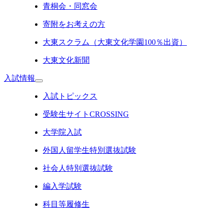
青桐会・同窓会
寄附をお考えの方
大東スクラム（大東文化学園100％出資）
大東文化新聞
入試情報
入試トピックス
受験生サイトCROSSING
大学院入試
外国人留学生特別選抜試験
社会人特別選抜試験
編入学試験
科目等履修生