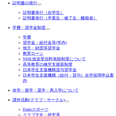
証明書の発行
証明書発行（在学生）
証明書発行（卒業生・修了生・離籍者）
学費・奨学金制度
学費
奨学金・給付金等(学内)
地方・財団等奨学金
教育ローン
NHK放送受信料免除制度について
高等教育の修学支援新制度
日本学生支援機構貸与奨学金
日本学生支援機構（給付・貸与）在学採用申込案
内
休学・復学・退学・再入学について
課外活動(クラブ・サークル)
Daitoスポーツ
クラブ文化・研究系