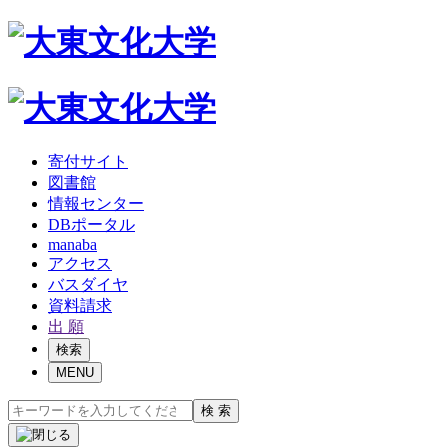
寄付サイト
図書館
情報センター
DBポータル
manaba
アクセス
バスダイヤ
資料請求
出 願
検索
MENU
検 索