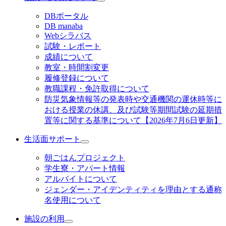
DBポータル
DB manaba
Webシラバス
試験・レポート
成績について
教室・時間割変更
履修登録について
教職課程・免許取得について
防災気象情報等の発表時や交通機関の運休時等に
おける授業の休講、及び試験等期間試験の延期措
置等に関する基準について【2026年7月6日更新】
生活面サポート
朝ごはんプロジェクト
学生寮・アパート情報
アルバイトについて
ジェンダー・アイデンティティを理由とする通称
名使用について
施設の利用