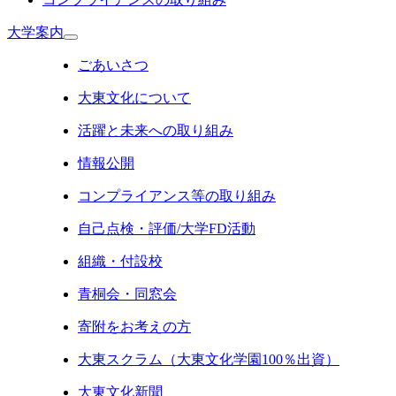
大学案内
ごあいさつ
大東文化について
活躍と未来への取り組み
情報公開
コンプライアンス等の取り組み
自己点検・評価/大学FD活動
組織・付設校
青桐会・同窓会
寄附をお考えの方
大東スクラム（大東文化学園100％出資）
大東文化新聞