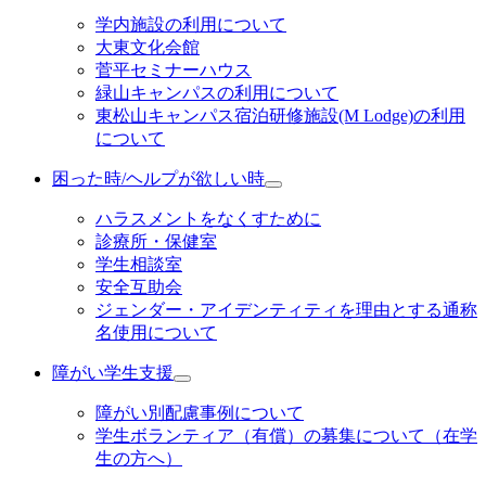
学内施設の利用について
大東文化会館
菅平セミナーハウス
緑山キャンパスの利用について
東松山キャンパス宿泊研修施設(M Lodge)の利用
について
困った時/ヘルプが欲しい時
ハラスメントをなくすために
診療所・保健室
学生相談室
安全互助会
ジェンダー・アイデンティティを理由とする通称
名使用について
障がい学生支援
障がい別配慮事例について
学生ボランティア（有償）の募集について（在学
生の方へ）