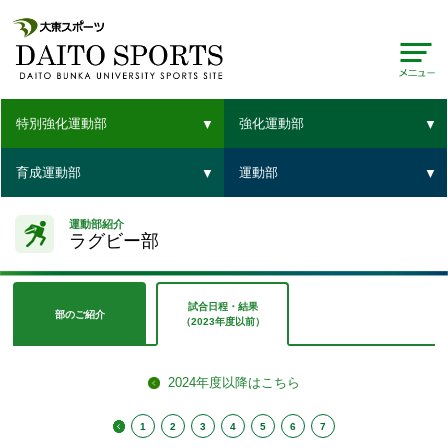
特別強化運動部
強化運動部
育成運動部
運動部
運動部紹介
ラグビー部
試合日程・結果
部のご紹介
（2023年度以前）
2024年度以降はこちら
1
2
3
4
5
6
7