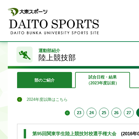
運動部紹介
陸上競技部
試合日程・結果
部のご紹介
（2023年度以前）
2024年度以降はこちら
23
24
25
26
27
第95回関東学生陸上競技対校選手権大会
(2016年0