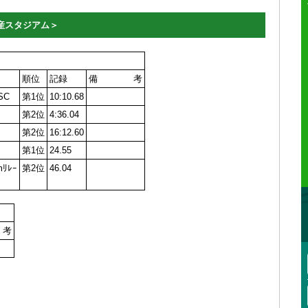
日産スタジアム＞
順位
記録
備 考
SC
第1位
10:10.68
第2位
4:36.04
第2位
16:12.60
第1位
24.55
mﾘﾚｰ
第2位
46.04
考