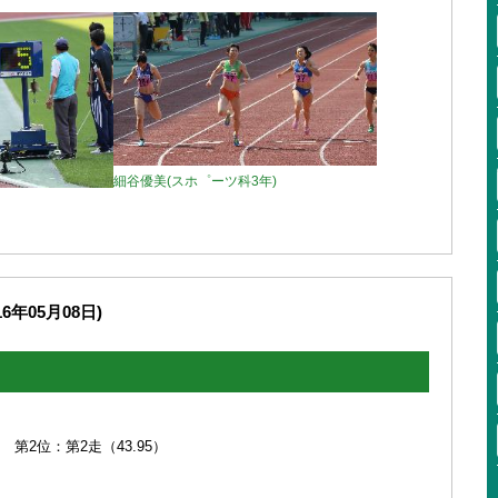
細谷優美(スホ゜ーツ科3年)
6年05月08日)
走（43.95）
）