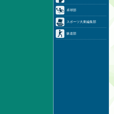
卓球部
スポーツ大東編集部
躰道部