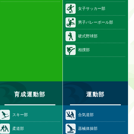
女子サッカー部
男子バレーボール部
硬式野球部
相撲部
育成運動部
運動部
スキー部
合気道部
柔道部
器械体操部