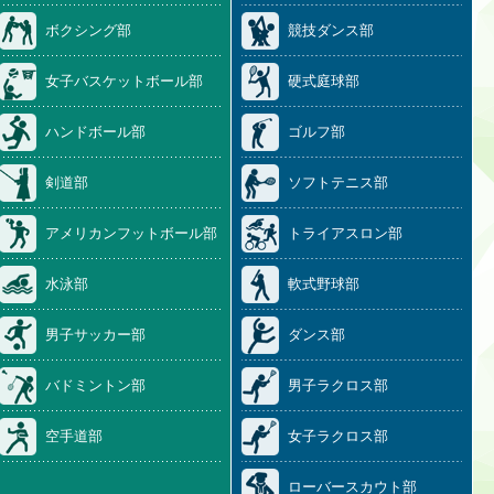
ボクシング部
競技ダンス部
女子バスケットボール部
硬式庭球部
ハンドボール部
ゴルフ部
剣道部
ソフトテニス部
アメリカンフットボール部
トライアスロン部
水泳部
軟式野球部
男子サッカー部
ダンス部
バドミントン部
男子ラクロス部
空手道部
女子ラクロス部
ローバースカウト部