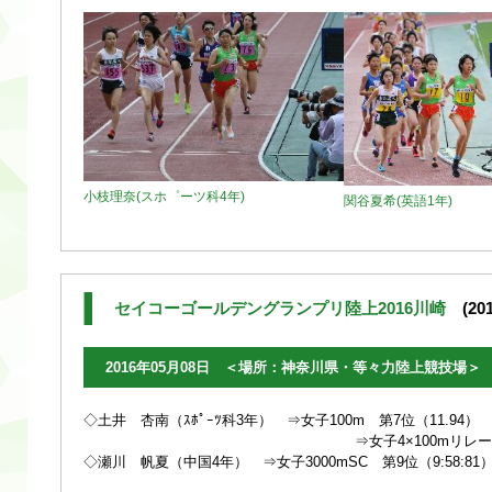
小枝理奈(スホ゜ーツ科4年)
関谷夏希(英語1年)
セイコーゴールデングランプリ陸上2016川崎
(201
2016年05月08日 ＜場所：神奈川県・等々力陸上競技場＞
◇土井 杏南（ｽﾎﾟｰﾂ科3年） ⇒女子100m 第7位（11.94）
⇒女子4×100mリレー 第2位：第2
◇瀬川 帆夏（中国4年） ⇒女子3000mSC 第9位（9:58:81