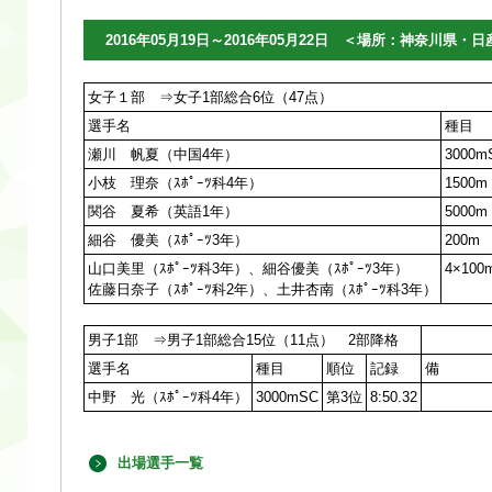
2016年05月19日～2016年05月22日 ＜場所：神奈川県・
女子１部 ⇒女子1部総合6位（47点）
選手名
種目
瀬川 帆夏（中国4年）
3000m
小枝 理奈（ｽﾎﾟｰﾂ科4年）
1500m
関谷 夏希（英語1年）
5000m
細谷 優美（ｽﾎﾟｰﾂ3年）
200m
山口美里（ｽﾎﾟｰﾂ科3年）、細谷優美（ｽﾎﾟｰﾂ3年）
4×100
佐藤日奈子（ｽﾎﾟｰﾂ科2年）、土井杏南（ｽﾎﾟｰﾂ科3年）
男子1部 ⇒男子1部総合15位（11点） 2部降格
選手名
種目
順位
記録
備 
中野 光（ｽﾎﾟｰﾂ科4年）
3000mSC
第3位
8:50.32
出場選手一覧