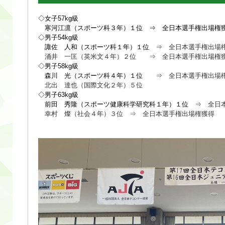
◇女子57kg級
寒河江凛（スポーツ科３年）１位 ⇒ 全日本選手権出場権
◇男子54kg級
諏佐 人和（スポーツ科１年）１位
⇒ 全日本選手権出場
涌井 一匡（英米文４年）２位
⇒ 全日本選手権出場権
◇男子58kg級
森川 光（スポーツ科４年）１位
⇒ 全日本選手権出場
北出 達也（国際文化２年）５位
◇男子63kg級
前田 秀隆（スポーツ健康科学研究科１年）１位
⇒ 全日
幸村 燦（社会４年）３位 ⇒ 全日本選手権出場権獲得