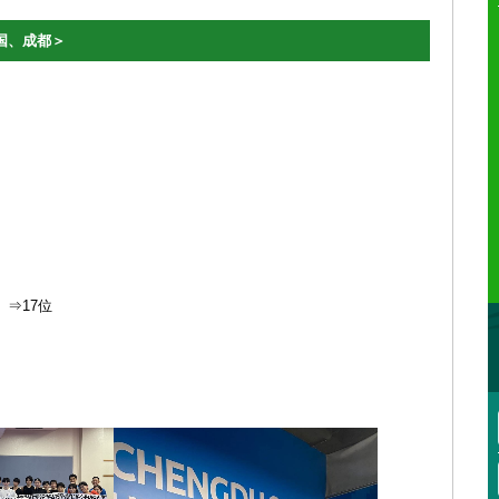
和国、成都＞
⇒17位