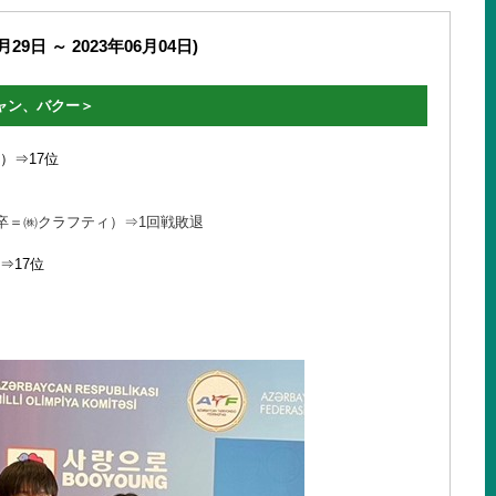
月29日 ～ 2023年06月04日)
ジャン、バクー＞
）⇒17位
英米卒＝㈱クラフティ）⇒1回戦敗退
⇒17位