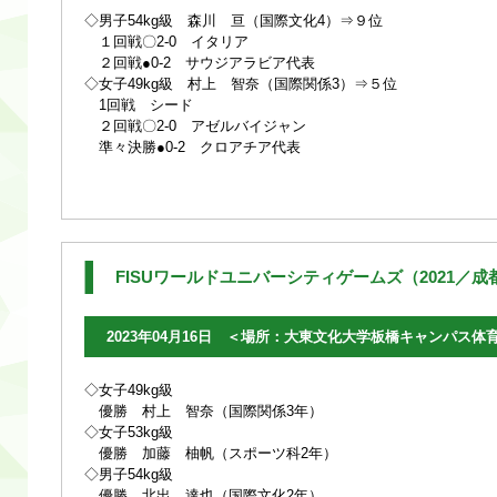
◇男子54kg級 森川 亘（国際文化4）⇒９位
１回戦〇2-0 イタリア
２回戦●0-2 サウジアラビア代表
◇女子49kg級 村上 智奈（国際関係3）⇒５位
1回戦 シード
２回戦〇2-0 アゼルバイジャン
準々決勝●0-2 クロアチア代表
FISUワールドユニバーシティゲームズ（2021／
2023年04月16日 ＜場所：大東文化大学板橋キャンパス体
◇女子49kg級
優勝 村上 智奈（国際関係3年）
◇女子53kg級
優勝 加藤 柚帆（スポーツ科2年）
◇男子54kg級
優勝 北出 達也（国際文化2年）