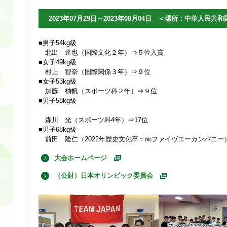
2023年07月29日～2023年08月04日 ＜場所：中華人民共
■男子54kg級
北出 達也（国際文化２年）⇒５位入賞
■女子49kg級
村上 智奈（国際関係３年）⇒９位
■女子53kg級
加藤 柚帆（スポーツ科２年）⇒９位
■男子58kg級
森川 光（スポーツ科4年）⇒17位
■男子68kg級
前田 隆仁（2022年歴史文化卒＝㈱ファイヴエーカンパニー）
大会ホームページ
（公財）日本オリンピック委員会