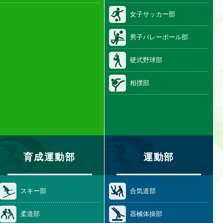
女子サッカー部
男子バレーボール部
硬式野球部
相撲部
育成運動部
運動部
スキー部
合気道部
柔道部
器械体操部