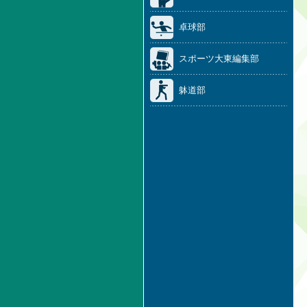
卓球部
スポーツ大東編集部
躰道部