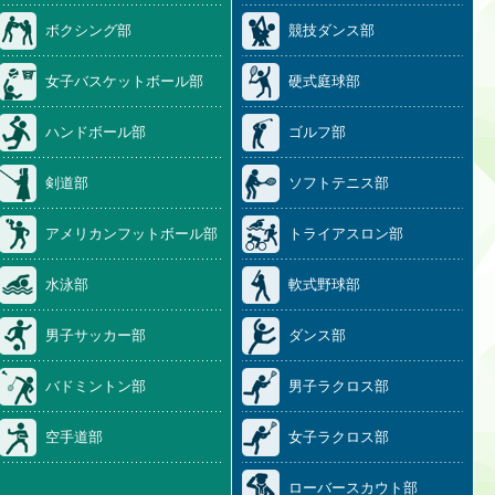
ボクシング部
競技ダンス部
女子バスケットボール部
硬式庭球部
ハンドボール部
ゴルフ部
剣道部
ソフトテニス部
アメリカンフットボール部
トライアスロン部
水泳部
軟式野球部
男子サッカー部
ダンス部
バドミントン部
男子ラクロス部
空手道部
女子ラクロス部
ローバースカウト部