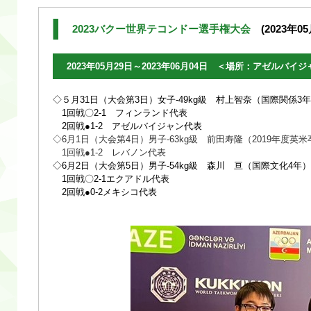
2023バクー世界テコンドー選手権大会
(2023年05
2023年05月29日～2023年06月04日 ＜場所：アゼルバイ
◇５月31日（大会第3日）女子-49kg級 村上智奈（国際関係3年
1回戦〇2-1 フィンランド代表
2回戦●1-2 アゼルバイジャン代表
◇6月1日（大会第4日）男子-63kg級 前田寿隆（2019年度
1回戦●1-2 レバノン代表
◇6月2日（大会第5日）男子-54kg級 森川 亘（国際文化4年）
1回戦〇2-1エクアドル代表
2回戦●0-2メキシコ代表