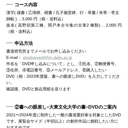
コース内容
漢字( 隷書 / 乙瑛碑、楷書 / 孔子廟堂碑、行・草書 / 米芾・李太
師帖 ) …3,000 円（税・送料込）
仮名( 高野切第三種、関戸本古今集の古筆2 種類) …2,000 円
（税・送料込）
申込方法
書道研究所までメールでお申し込みください
E-mail：
shodoevent@jm.daito.ac.jp
件名を「DVD申し込みについて」とし、①氏名、②郵便番号、
③住所、④電話番号、⑤メールアドレス、⑥購入したい
DVD（例：2023年度版、書への眼差しDVD）を入力してくださ
い。
確認後、DVDと振込用紙を送ります
②書への眼差し−大東文化大学の書−DVDのご案内
2021〜2024年度に制作した一般の書道愛好家を対象としたDVD
です。展覧会サイズ（半切以上）の創作作品に挑戦したい方に
おすすめです。