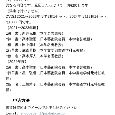
異なる内容です。見応えたっぷりで、お勧めします！
（添削は行いません）
DVDは2021〜2023年度で3枚1セット、2024年度は2枚1セット
で6,000円です。
【2021〜2023年度】
□篆 書：新井光風（本学名誉教授）
□隷 書：髙木聖雨（日本藝術院会員、本学名誉教授）
□楷 書：田中節山（本学名誉教授）
□行草書：歳森芳樹（本学文学部書道学科元教授）
□仮 名：高木厚人（本学名誉教授）
【2024年度】
□篆 書：髙木聖雨（日本藝術院会員、本学名誉教授）
□行草書：星 弘道（日本藝術院会員、本学書道学科元特任教
授）
□仮 名：土橋靖子（日本藝術院会員、本学書道学科元特任教
授）
申込方法
書道研究所までメールでお申し込みください
E-mail：
shodoevent@jm.daito.ac.jp