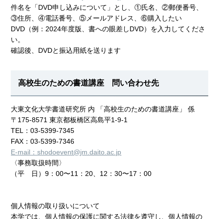
件名を「DVD申し込みについて」とし、①氏名、②郵便番号、
③住所、④電話番号、⑤メールアドレス、⑥購入したい
DVD（例：2024年度版、書への眼差しDVD）を入力してくださ
い。
確認後、DVDと振込用紙を送ります
高校生のための書道講座 問い合わせ先
大東文化大学書道研究所 内 「高校生のための書道講座」 係
〒175-8571 東京都板橋区高島平1-9-1
TEL：03-5399-7345
FAX：03-5399-7346
E-mail：shodoevent@jm.daito.ac.jp
〈事務取扱時間〉
（平 日）9：00〜11：20、12：30〜17：00
個人情報の取り扱いについて
本学では、個人情報の保護に関する法律を遵守し、個人情報の