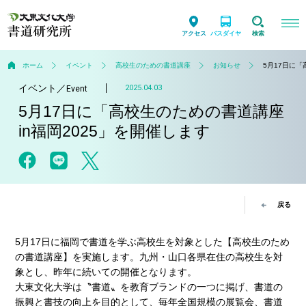
アクセス
バスダイヤ
検索
ホーム
イベント
高校生のための書道講座
お知らせ
5月17日に「
イベント
／
2025.04.03
Event
5月17日に「高校生のための書道講座
in福岡2025」を開催します
戻る
5月17日に福岡で書道を学ぶ高校生を対象とした【高校生のため
の書道講座】を実施します。九州・山口各県在住の高校生を対
象とし、昨年に続いての開催となります。
大東文化大学は〝書道〟を教育ブランドの一つに掲げ、書道の
振興と書技の向上を目的として、毎年全国規模の展覧会、書道