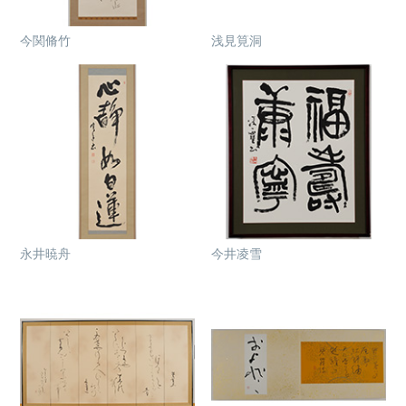
今関脩竹
浅見筧洞
永井暁舟
今井凌雪