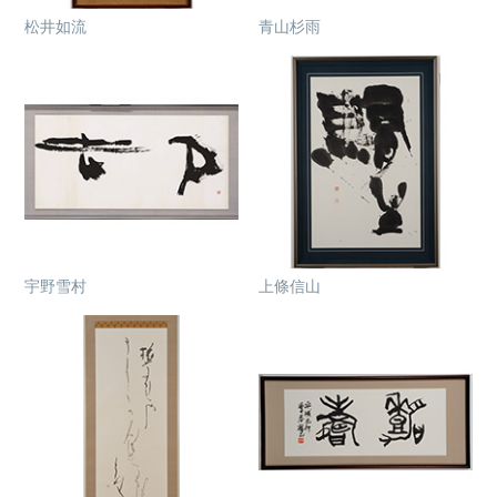
松井如流
青山杉雨
宇野雪村
上條信山