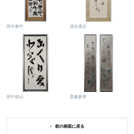
田中東竹
清水透石
田中節山
斎藤蒼青
前の画面に戻る