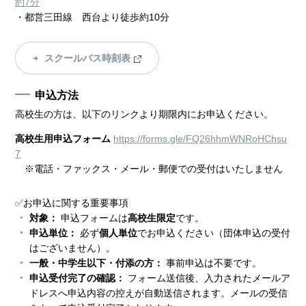
約7分
・都営三田線 西台より徒歩約10分
スクールバス時刻表
申込方法
高校生の方は、以下のリンクより期限内にお申込ください。
高校生用申込フォーム
https://forms.gle/FQ26hhmWNRoHChsu
7
※電話・ファックス・メール・郵便での受付はいたしません
✅
お申込に関する重要事項
対象：
申込フォームは
高校生限定
です。
申込単位：
必ず
個人単位
でお申込ください（団体申込の受付
はございません）。
一般・中学生以下・付添の方：
事前申込は不要です。
申込受付完了の確認：
フォーム送信後、入力されたメールア
ドレスへ申込内容の控えが自動送信されます。メールの受信