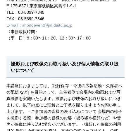
〒175-8571 東京都板橋区高島平1-9-1
TEL：03-5399-7345
FAX：03-5399-7346
E-mail：shodoevent@jm.daito.ac.jp
〈事務取扱時間〉
（平 日）9：00〜11：20、12：30〜17：00
撮影および映像のお取り扱い及び個人情報の取り扱
いについて
本講座におきましては、[記録保存・今後の広報活動・欠席者へ
の配信 など] を目的として、主催者側で会場内の動画および写
真撮影を実施いたします。撮影および映像のお取り扱いにつき
まして、以下の点にご理解とご了承を賜りますようお願い申し
上げます。・ご参加者の皆様の映り込みについて 会場内の様子
を撮影する際、参加者の皆様のお姿（後ろ姿や横顔など）や音
声が映像に映り込む場合がございます。・撮影した映像の利用
目的 撮影した動画や写真は、本学の公式ウェブサイト、公式