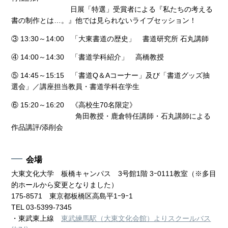
日展「特選」受賞者による『私たちの考える
書の制作とは…。』他では見られないライブセッション！
③ 13:30～14:00 「大東書道の歴史」 書道研究所 石丸講師
④ 14:00～14:30 「書道学科紹介」 高橋教授
⑤ 14:45～15:15 「書道Q＆Aコーナー」及び「書道グッズ抽
選会」／講座担当教員・書道学科在学生
⑥ 15:20～16:20 《高校生70名限定》
角田教授・鹿倉特任講師・石丸講師による
作品講評/添削会
会場
大東文化大学 板橋キャンパス 3号館1階 3ｰ0111教室（※多目
的ホールから変更となりました）
175-8571 東京都板橋区高島平1ｰ9ｰ1
TEL 03-5399-7345
・東武東上線
東武練馬駅（大東文化会館）よりスクールバス