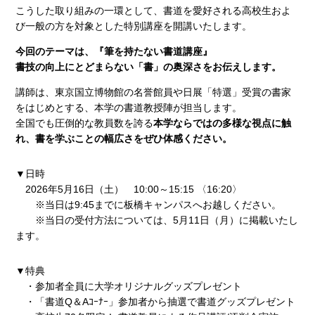
こうした取り組みの一環として、書道を愛好される高校生およ
び一般の方を対象とした特別講座を開講いたします。
今回のテーマは、『筆を持たない書道講座』
書技の向上にとどまらない「書」の奥深さをお伝えします。
講師は、東京国立博物館の名誉館員や日展「特選」受賞の書家
をはじめとする、本学の書道教授陣が担当します。
全国でも圧倒的な教員数を誇る
本学ならではの多様な視点に触
れ、書を学ぶことの幅広さをぜひ体感ください。
▼日時
2026年5月16日（土） 10:00～15:15 〈16:20〉
※当日は9:45までに板橋キャンパスへお越しください。
※当日の受付方法については、5月11日（月）に掲載いたし
ます。
▼特典
・参加者全員に大学オリジナルグッズプレゼント
・「書道Q＆Aｺｰﾅｰ」参加者から抽選で書道グッズプレゼント