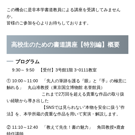
この機会に是非本学書道教員による講座を受講してみません
か。
皆様のご参加を心よりお待ちしております。
高校生のための書道講座【特別編】概要
プログラム
9:30～ 9:50 【受付】3号館1階 3ｰ0111教室
① 10:00～11:00 「先人の筆跡を護る『眼』と『手』の極意に
触れる」 丸山准教授（東京国立博物館 名誉館員）
これまで2万回を超える貴重な作品の取り扱
い経験から導き出した
【SNSでは見られない”本物を安全に扱う”作
法】を、本学所蔵の貴重な作品を用いて実演・解説します。
② 11:10～12:40 「教えて先生！書の魅力」 角田教授×鹿倉
特任講師