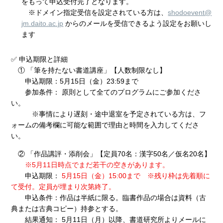
をもって申込受付完了となります。
※ドメイン指定受信を設定されている方は、
shodoevent@
jm.daito.ac.jp
からのメールを受信できるよう設定をお願いし
ます
✅ 申込期限と詳細
① 「筆を持たない書道講座」【人数制限なし】
申込期限：5月15日（金）23:59まで
参加条件： 原則として全てのプログラムにご参加くださ
い。
※事情により遅刻・途中退室を予定されている方は、フ
ォームの備考欄に可能な範囲で理由と時間を入力してくださ
い。
② 「作品講評・添削会」【定員70名：漢字50名／仮名20名】
※5月11日時点でまだ若干の空きがあります。
申込期限：
5月15日（金）15:00まで ※残り枠は先着順に
て受付。定員が埋まり次第終了。
申込条件：作品は半紙に限る。臨書作品の場合は資料（古
典または古典コピー）持参とする。
結果通知： 5月11日（月）以降、書道研究所よりメールに