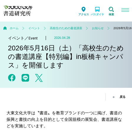
アクセス
バスダイヤ
検索
ホーム
イベント
高校生のための書道講座
お知らせ
2026年5
イベント
／
2026.04.28
Event
2026年5月16日（土）「高校生のため
の書道講座【特別編】in板橋キャンパ
ス」を開催します
戻る
大東文化大学は〝書道〟を教育ブランドの一つに掲げ、書道の
振興と書技の向上を目的として全国規模の展覧会、書道講座な
どを実施しています。