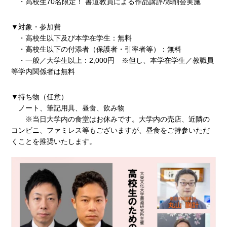
・高校生70名限定！ 書道教員による作品講評/添削会実施
▼対象・参加費
・高校生以下及び本学在学生：無料
・高校生以下の付添者（保護者・引率者等）：無料
・一般／大学生以上：2,000円 ※但し、本学在学生／教職員
等学内関係者は無料
▼持ち物（任意）
ノート、筆記用具、昼食、飲み物
※当日大学内の食堂はお休みです。大学内の売店、近隣の
コンビニ、ファミレス等もございますが、昼食をご持参いただ
くことを推奨いたします。