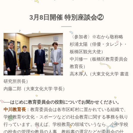
3月8日開催 特別座談会②
〈参加者〉※右から敬称略
杉浦太陽（俳優・タレント・
板橋区観光大使）
中川修一（板橋区教育委員会
教育長）
高木厚人（大東文化大学 書道
研究所所長）
内藤二郎（大東文化大学 学長）
──はじめに教育委員会の役割についてお聞かせください。
中川教育長
：教育委員会は各市区町村に置かれている組織で、
学校教育や文化・スポーツなどの社会教育に関する事務を執り
行っています。例えば、学校教育の領域でいうなら、小中学校
の校舎の管理や教員の人事、教科書の選定などが委員会の仕