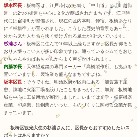
坂本区長
：板橋区は、江戸時代から続く「中山道」と「川越街
道」の2つの街道を中心に文化が醸成されたまちです。江戸時
代には宿場町が整備され、現在の区内本町、仲宿、板橋あたり
に「板橋宿」が置かれました。こうした歴史的背景もあって、
外から来た人たちを快く受け入れる風土が根づいています。
杉浦さん
：板橋区に住んで10年以上経ちますが、区長が仰ると
おり人懐っこい人が多い印象ですね。通っているジムでもおじ
いちゃんやおばあちゃんからよく声をかけられます。
内藤学長
：天体望遠鏡の専門メーカー「高橋製作所」も拠点を
置いていますし、製造業も盛んなまちですよね。
坂本区長
：そうですね。明治政府が区内にある「加賀藩下屋
敷」跡地に火薬工場を設けたことをきっかけに、加賀、板橋地
域を中心に工業用地が展開しました。いまでは光学・精密機器
産業、印刷業、鉄鋼業といった、ものづくりに関わる企業が集
まっています。
──板橋区観光大使の杉浦さんに、区長からおすすめしたいス
ポットはありますか？