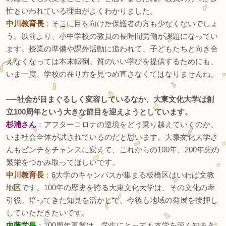
忙といわれている理由がよくわかりました。
中川教育長
：そこに目を向けた保護者の方も少なくないでしょ
う。以前より、小中学校の教員の長時間労働が課題になってい
ます。授業の準備や課外活動に追われて、子どもたちと向き合
えなくなっては本末転倒。質のいい学びを提供するためにも、
いま一度、学校の在り方を見つめ直さなくてはなりませんね。
──社会が目まぐるしく変容しているなか、大東文化大学は創
立100周年という大きな節目を迎えようとしています。
杉浦さん
：アフターコロナの逆境をどう乗り越えていくのか、
いま社会全体が試されているのだと思います。大東文化大学さ
んもピンチをチャンスに変えて、これからの100年、200年先の
繁栄をつかみ取ってほしいです。
中川教育長
：6大学のキャンパスが集まる板橋区はいわば文教
地区です。100年の歴史を誇る大東文化大学は、その文化の牽
引役。培ってきた知見を活かして、今後も地域の発展を後押し
していただきたいです。
内藤学長
：100周年事業は、学生にとっても本学を深く知るき