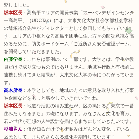
究しました。
坂本区長
：高島平エリアの開発事業「アーバンデザインセンタ
ー高島平」（UDCTak）には、大東文化大学社会学部社会学科
の飯塚裕介先生がディレクターとして参画してもらっていま
す。エリアの中枢となる高島平団地に住む方々の防災意識を高
めるために、防災ボードゲーム「ご近所さん安否確認ゲーム」
を開発していただきました。
内藤学長
：これらは事例のごく一部です。大学とは、学生や教
員だけで成り立つものではありません。地域や行政と有機的に
連携し続けてきた結果が、大東文化大学の今につながっていま
す。
高木所長
：本学としても、地域の方々の意見を取り入れた行事
や企画などをもっと増やしていきたいですね。
坂本区長
：地道な活動の積み重ねが、区の掲げる「東京で一番
住みたくなるまち」の礎になります。みなさんと文化を育み、
若い世代が理想の人生設計を描けるまちにしていきたいです。
杉浦さん
：僕が知るだけでも街並みはどんどん変化している。
区民として、まちのさらなる進化を期待しています！