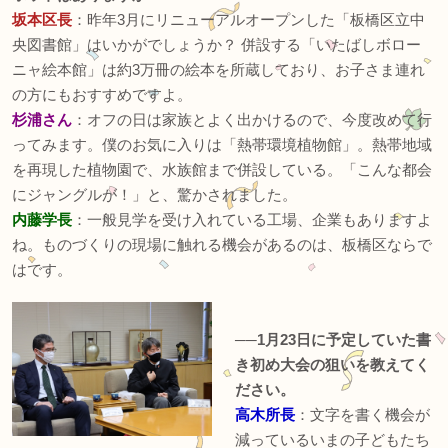
坂本区長
：昨年3月にリニューアルオープンした「板橋区立中
央図書館」はいかがでしょうか？ 併設する「いたばしボロー
ニャ絵本館」は約3万冊の絵本を所蔵しており、お子さま連れ
の方にもおすすめですよ。
杉浦さん
：オフの日は家族とよく出かけるので、今度改めて行
ってみます。僕のお気に入りは「熱帯環境植物館」。熱帯地域
を再現した植物園で、水族館まで併設している。「こんな都会
にジャングルが！」と、驚かされました。
内藤学長
：一般見学を受け入れている工場、企業もありますよ
ね。ものづくりの現場に触れる機会があるのは、板橋区ならで
はです。
──1月23日に予定していた書
き初め大会の狙いを教えてく
ださい。
高木所長
：文字を書く機会が
減っているいまの子どもたち