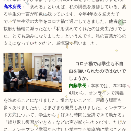
高木所長
：「褒める」といえば、私の講義を履修している、あ
る学生の一言が印象に残っています。今年4年次を迎えた子
で、学生生活の大半をコロナ禍で過ごしてきました。他者との
接触が極端に減ったなか「私を褒めてくれたのは先生だけでし
た。とても励みになりました」というんです。私の言葉が心の
支えになっていたのだと、感慨深く思いました。
──コロナ禍では学生も不自
由を強いられたのではないで
しょうか。
内藤学長
：本学では、2020年
4月から、オンラインで講義
を進めることになりました。慣れないことで、戸惑う場面も
多々ありましたが、さまざまな発見もありました。オンデマン
ド方式について、学生から「好きな時間に受講できて助かる」
「繰り返し復習ができる」などの声が挙がったのです。たしか
に、オンデマンド学習なら忙しい学生でも効率的に学ぶことが