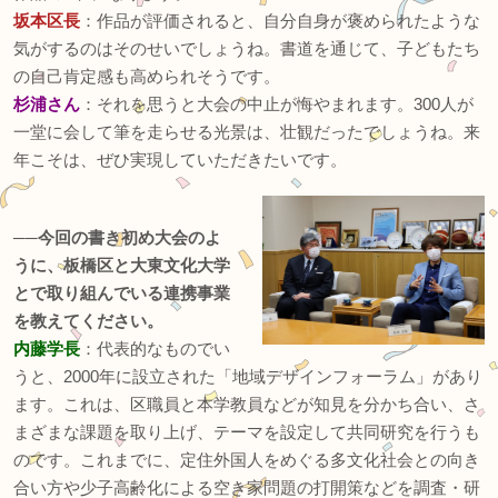
坂本区長
：作品が評価されると、自分自身が褒められたような
気がするのはそのせいでしょうね。書道を通じて、子どもたち
の自己肯定感も高められそうです。
杉浦さん
：それを思うと大会の中止が悔やまれます。300人が
一堂に会して筆を走らせる光景は、壮観だったでしょうね。来
年こそは、ぜひ実現していただきたいです。
──今回の書き初め大会のよ
うに、板橋区と大東文化大学
とで取り組んでいる連携事業
を教えてください。
内藤学長
：代表的なものでい
うと、2000年に設立された「地域デザインフォーラム」があり
ます。これは、区職員と本学教員などが知見を分かち合い、さ
まざまな課題を取り上げ、テーマを設定して共同研究を行うも
のです。これまでに、定住外国人をめぐる多文化社会との向き
合い方や少子高齢化による空き家問題の打開策などを調査・研