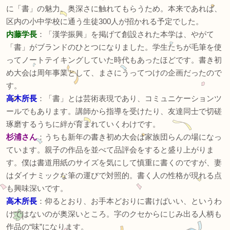
に「書」の魅力、奥深さに触れてもらうため。本来であれば、
区内の小中学校に通う生徒300人が招かれる予定でした。
内藤学長
：「漢学振興」を掲げて創設された本学は、やがて
「書」がブランドのひとつになりました。学生たちが毛筆を使
ってノートテイキングしていた時代もあったほどです。書き初
め大会は周年事業として、まさにうってつけの企画だったので
す。
高木所長
：「書」とは芸術表現であり、コミュニケーションツ
ールでもあります。講師から指導を受けたり、友達同士で切磋
琢磨するうちに絆が育まれていくわけです。
杉浦さん
：うちも新年の書き初め大会は家族団らんの場になっ
ています。親子の作品を並べて品評会をすると盛り上がりま
す。僕は書道用紙のサイズを気にして慎重に書くのですが、妻
はダイナミックな筆の運びで対照的。書く人の性格が現れる点
も興味深いです。
高木所長
：仰るとおり、お手本どおりに書けばいい、というわ
けではないのが奥深いところ。字のクセからにじみ出る人柄も
作品の“味”になります。