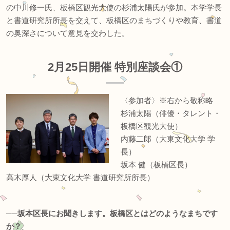
の中川修一氏、板橋区観光大使の杉浦太陽氏が参加。本学学長
と書道研究所所長を交えて、板橋区のまちづくりや教育、書道
の奥深さについて意見を交わした。
2月25日開催 特別座談会①
〈参加者〉※右から敬称略
杉浦太陽（俳優・タレント・
板橋区観光大使）
内藤二郎（大東文化大学 学
長）
坂本 健（板橋区長）
高木厚人（大東文化大学 書道研究所所長）
──坂本区長にお聞きします。板橋区とはどのようなまちです
か？