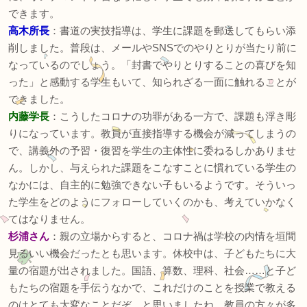
できます。
高木所長
：書道の実技指導は、学生に課題を郵送してもらい添
削しました。普段は、メールやSNSでのやりとりが当たり前に
なっているのでしょう。「封書でやりとりすることの喜びを知
った」と感動する学生もいて、知られざる一面に触れることが
できました。
内藤学長
：こうしたコロナの功罪がある一方で、課題も浮き彫
りになっています。教員が直接指導する機会が減ってしまうの
で、講義外の予習・復習を学生の主体性に委ねるしかありませ
ん。しかし、与えられた課題をこなすことに慣れている学生の
なかには、自主的に勉強できない子もいるようです。そういっ
た学生をどのようにフォローしていくのかも、考えていかなく
てはなりません。
杉浦さん
：親の立場からすると、コロナ禍は学校の内情を垣間
見るいい機会だったとも思います。休校中は、子どもたちに大
量の宿題が出されました。国語、算数、理科、社会……と子ど
もたちの宿題を手伝うなかで、これだけのことを授業で教える
のはとても大変なことだぞ、と思いましたね。教員の方々が多