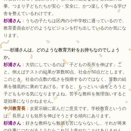
事。つまり子どもたちが安心・安全に、かつ楽しく学べる学び
舎を整えているわけです。
杉浦さん
：うちの子たちは区内の小中学校に通っているので、
教育委員会がどのようなビジョンを打ち出しているのか気にな
ります。
──杉浦さんは、どのような教育方針をお持ちなのでしょう
か。
杉浦さん
：大切にしているのは「子どもの長所を伸ばす」こ
と。例えばテストの結果が算数80点、社会が50点だとします。
このとき、社会の点数の低さを指摘するのではなく、算数の結
果を徹底的に褒めてあげる。すると、もっといい点をとろうと
子どももやる気になりますよね。苦手な教科を無理強いすると
逆効果になりかねません。
中川教育長
：大変示唆に富んだご意見です。学校教育というの
は、長所よりも短所を伸ばそうとする傾向にあります。
杉浦さん
：好きな教科なら勉強も苦にならないし、それが将来
の仕事につながるようならこれ以上幸せなことはありません。