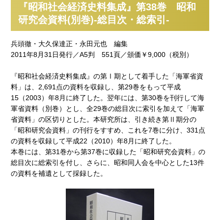
『昭和社会経済史料集成』第38巻 昭和
研究会資料(別巻)-総目次・総索引-
兵頭徹・大久保達正・永田元也 編集
2011年8月31日発行／A5判 551頁／頒価￥9,000（税別）
『昭和社会経済史料集成』の第Ⅰ期として着手した「海軍省資
料」は、2,691点の資料を収録し、第29巻をもって平成
15（2003）年8月に終了した。翌年には、第30巻を刊行して海
軍省資料（別巻）とし、全29巻の総目次に索引を加えて「海軍
省資料」の区切りとした。本研究所は、引き続き第Ⅱ期分の
「昭和研究会資料」の刊行をすすめ、これを7巻に分け、331点
の資料を収録して平成22（2010）年8月に終了した。
本巻には、第31巻から第37巻に収録した「昭和研究会資料」の
総目次に総索引を付し、さらに、昭和同人会を中心とした13件
の資料を補遺として採録した。