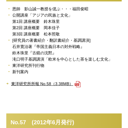
恩師 影山誠一教授を偲ぶ・・・福田俊昭
公開講座「アジアの民族と文化」
第1回 講座概要 鈴木珠里
第2回 講座概要 岡本佳子
第3回 講座概要 松本照敬
[研究員の著書紹介・翻訳書紹介・基調講演]
石井寛治著『帝国主義日本の対外戦略』
鈴木珠里『古鏡の沈黙』
滝口明子基調講演「欧米を中心とした茶を楽しむ文化」
東洋研究所刊行物
新刊案内
東洋研究所所報 No.58（3.38MB）
No.57 (2012年6月発行)