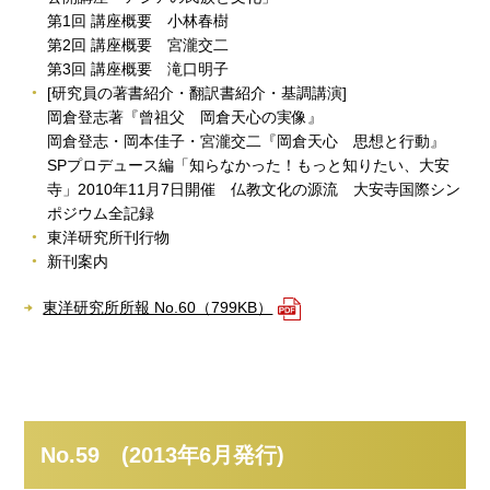
第1回 講座概要 小林春樹
第2回 講座概要 宮瀧交二
第3回 講座概要 滝口明子
[研究員の著書紹介・翻訳書紹介・基調講演]
岡倉登志著『曾祖父 岡倉天心の実像』
岡倉登志・岡本佳子・宮瀧交二『岡倉天心 思想と行動』
SPプロデュース編「知らなかった！もっと知りたい、大安
寺」2010年11月7日開催 仏教文化の源流 大安寺国際シン
ポジウム全記録
東洋研究所刊行物
新刊案内
東洋研究所所報 No.60（799KB）
No.59 (2013年6月発行)