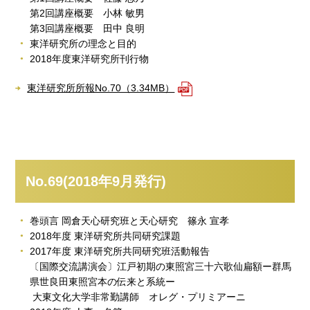
第2回講座概要 小林 敏男
第3回講座概要 田中 良明
東洋研究所の理念と目的
2018年度東洋研究所刊行物
東洋研究所所報No.70（3.34MB）
No.69(2018年9月発行)
巻頭言 岡倉天心研究班と天心研究 篠永 宣孝
2018年度 東洋研究所共同研究課題
2017年度 東洋研究所共同研究班活動報告
〔国際交流講演会〕江戸初期の東照宮三十六歌仙扁額ー群馬
県世良田東照宮本の伝来と系統ー
大東文化大学非常勤講師 オレグ・プリミアーニ