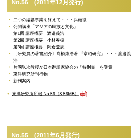
No.56 (2011年12月発行)
二つの編纂事業を終えて・・・兵頭徹
公開講座「アジアの民族と文化」
第1回 講座概要 渡邉義浩
第2回 講座概要 小林春樹
第3回 講座概要 岡倉登志
〔研究員の著書紹介〕髙橋康浩著 『韋昭研究』・・・渡邉義
浩
片岡弘次教授が日本翻訳家協会の「特別賞」を受賞
東洋研究所刊行物
新刊案内
東洋研究所所報 No.56（3.56MB）
No.55 (2011年6月発行)