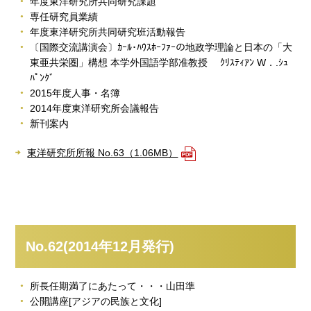
年度東洋研究所共同研究課題
専任研究員業績
年度東洋研究所共同研究班活動報告
〔国際交流講演会〕ｶｰﾙ･ﾊｳｽﾎｰﾌｧｰの地政学理論と日本の「大
東亜共栄圏」構想 本学外国語学部准教授 ｸﾘｽﾃｨｱﾝ W．.ｼｭ
ﾊﾟﾝｸﾞ
2015年度人事・名簿
2014年度東洋研究所会議報告
新刊案内
東洋研究所所報 No.63（1.06MB）
No.62(2014年12月発行)
所長任期満了にあたって・・・山田準
公開講座[アジアの民族と文化]