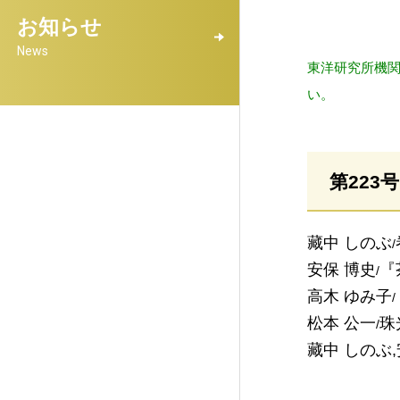
お知らせ
News
東洋研究所機関
い。
第223
藏中 しのぶ
/
安保 博史
『
/
高木 ゆみ子
/
松本 公一
珠
/
藏中 しのぶ,