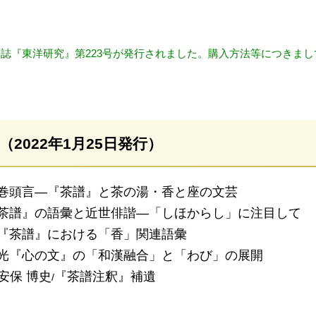
誌『東洋研究』第223号が発行されました。購入方法等につきまし
号（2022年1月25日発行）
巻頭言―『茶譜』と茶の湯・香と座の文芸
茶譜』の語彙と近世俳諧―「しほからし」に注目して
『茶譜』における「香」関連語彙
光『心の文』の「和漢融合」と「わび」の展開
安保 博史
『茶譜注釈』補遺
/