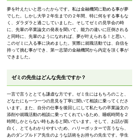
夢を叶えたいと思ったからです。私は金融機関に勤める事が夢
でした。しかし大学２年生までの２年間、特に何をする事もな
く、ダラダラと過ごしていました。そしてゼミの見学会の時
に、先輩の卒業論文の発表を聞いて、能力の違いに圧倒される
と同時に、先輩のようになれれば、夢が叶えられる！と思い、
このゼミに入る事に決めました。実際に就職活動では、自信を
持って挑む事ができ、第一志望の金融機関から内定を頂く事が
できました。
ゼミの先生はどんな先生ですか？
一言で言うととても謙虚な方です。ゼミ生にはもちろのこと、
どなたにも一つ一つの意見を丁寧に聞いて相談に乗ってくださ
います。また、自分の仕事を後回しにして私たちの卒業論文の
添削や就職活動の相談に乗ってくれているため、睡眠時間を２
時間しかとらない時もあると聞いています。そして、お話が面
白く、とてもわかりやすいため、ハリーポッターで言うなら、
あのダンブルドア先生のような話術をお持ちの先生です。学生