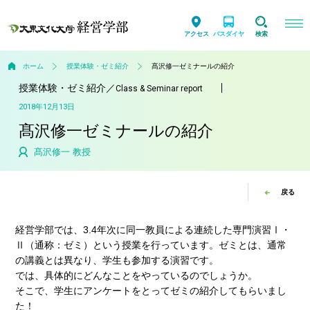
アクセス
バスダイヤ
検索
ホーム
授業体験・ゼミ紹介
髙沢修一ゼミナールの紹介
授業体験・ゼミ紹介
／
Class & Seminar report
2018年12月13日
髙沢修一ゼミナールの紹介
髙沢修一 教授
戻る
経営学部では、3.4年次に同一教員による連続した専門演習Ⅰ・
Ⅱ（通称：ゼミ）という授業を行っています。ゼミとは、通常
の講義とは異なり、学生も参加する演習です。
では、具体的にどんなことをやっているのでしょうか。
そこで、学生にアンケートをとってゼミの紹介してもらいまし
た！