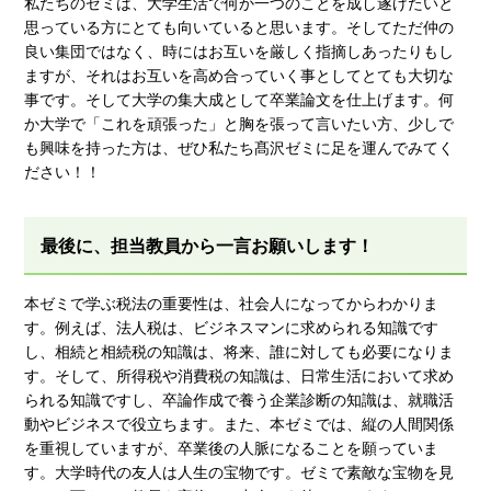
私たちのゼミは、大学生活で何か一つのことを成し遂げたいと
思っている方にとても向いていると思います。そしてただ仲の
良い集団ではなく、時にはお互いを厳しく指摘しあったりもし
ますが、それはお互いを高め合っていく事としてとても大切な
事です。そして大学の集大成として卒業論文を仕上げます。何
か大学で「これを頑張った」と胸を張って言いたい方、少しで
も興味を持った方は、ぜひ私たち髙沢ゼミに足を運んでみてく
ださい！！
最後に、担当教員から一言お願いします！
本ゼミで学ぶ税法の重要性は、社会人になってからわかりま
す。例えば、法人税は、ビジネスマンに求められる知識です
し、相続と相続税の知識は、将来、誰に対しても必要になりま
す。そして、所得税や消費税の知識は、日常生活において求め
られる知識ですし、卒論作成で養う企業診断の知識は、就職活
動やビジネスで役立ちます。また、本ゼミでは、縦の人間関係
を重視していますが、卒業後の人脈になることを願っていま
す。大学時代の友人は人生の宝物です。ゼミで素敵な宝物を見