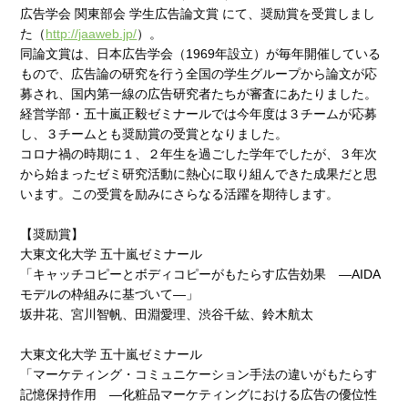
広告学会 関東部会 学生広告論文賞 にて、奨励賞を受賞しまし
た（
http://jaaweb.jp/
）。
同論文賞は、日本広告学会（1969年設立）が毎年開催している
もので、広告論の研究を行う全国の学生グループから論文が応
募され、国内第一線の広告研究者たちが審査にあたりました。
経営学部・五十嵐正毅ゼミナールでは今年度は３チームが応募
し、３チームとも奨励賞の受賞となりました。
コロナ禍の時期に１、２年生を過ごした学年でしたが、３年次
から始まったゼミ研究活動に熱心に取り組んできた成果だと思
います。この受賞を励みにさらなる活躍を期待します。
【奨励賞】
⼤東⽂化⼤学 五⼗嵐ゼミナール
「キャッチコピーとボディコピーがもたらす広告効果 ―AIDA
モデルの枠組みに基づいて―」
坂井花、宮川智帆、⽥淵愛理、渋⾕千紘、鈴⽊航太
⼤東⽂化⼤学 五⼗嵐ゼミナール
「マーケティング・コミュニケーション⼿法の違いがもたらす
記憶保持作⽤ ―化粧品マーケティングにおける広告の優位性