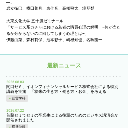
―」
岩⽴拓⺒、横⽥菜⽉、東佳⾳、⾼橋⾶太、塙琴梨
⼤東⽂化⼤学 五⼗嵐ゼミナール
「サービス系ガチャにおける若者の購買⼼理の解明 −何が当た
るか分からないのに回してしまう⼼理とは−」
伊藤由菜、森村莉保、池本彩⼦、嶋根知也、名執⿓一
最新ニュース
2026.08.03
関口ゼミ、イオンフィナンシャルサービス株式会社による特別
講義を実施―「将来の生き方・働き方・お金」を考える―
経営学科
2026.07.22
首藤ゼミでゼミの卒業生による後輩のためのビジネス講演会が
開催されました
経営学科