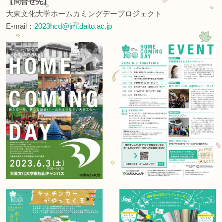
【問合せ先】
大東文化大学ホームカミングデープロジェクト
E-mail：
2023hcd@jm.daito.ac.jp