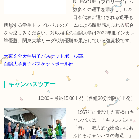
B.LEAGUE（プロリーグ）へ
数多くの選手を輩出し、U22
日本代表に選出される選手も
所属する学生トップレベルのチームによる躍動感あふれる試合
をお楽しみください。対戦相手の白鷗大学は2022年度インカレ
準優勝、関東大学リーグ戦初優勝を果たしている強豪校です。
大東文化大学男子バスケットボール部
白鷗大学男子バスケットボール部
キャンパスツアー
10:00～最終15:00出発（各組30分間隔で出発）
1967年に開設した東松山キ
ャンパスは、「キャンパス＝
『街』－魅力的な出会いにあ
ふれるキャンパスの創造－」