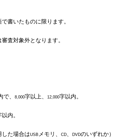
語で書いたものに限ります。
は審査対象外となります。
内で、
字以上、
字以内。
8,000
12,000
字以内。
用した場合は
メモリ、
、
のいずれか）
USB
CD
DVD