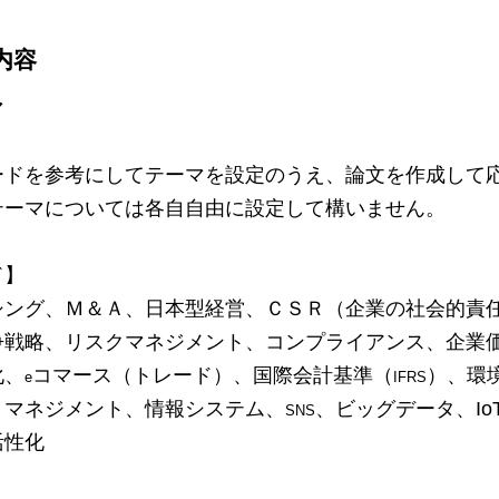
内容
マ
ードを参考にしてテーマを設定のうえ、論文を作成して
テーマについては各自自由に設定して構いません。
ド】
シング、Ｍ＆Ａ、日本型経営、ＣＳＲ（企業の社会的責
争戦略、リスクマネジメント、コンプライアンス、企業
化、
コマース（トレード）、国際会計基準（
）、環
e
IFRS
・マネジメント、情報システム、
、ビッグデータ、I
SNS
活性化