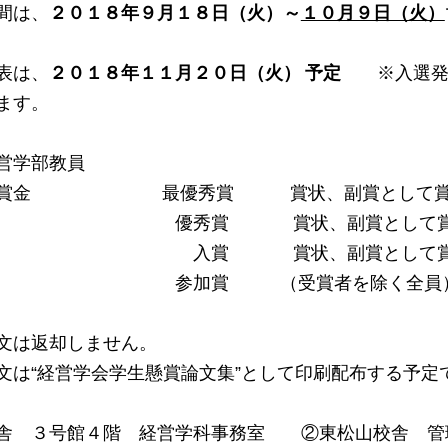
間は、
２０１８年９月１８日（火）～
１０月９日（火）
表は、
２０１８年１１月２０日（火）
予定
※入選
ます。
営学部教員
・賞金 最優秀賞 賞状、副賞として賞金
賞 賞状、副賞として賞金 
 賞状、副賞として賞金 
賞 （受賞者を除く全員
文は返却しません。
文は“経営学会学生懸賞論文集”として印刷配布する予定
舎 ３号館４階 経営学科事務室 ②東松山校舎 管