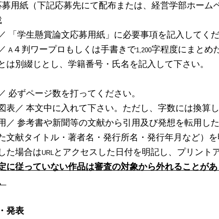
用紙（下記応募先にて配布または、経営学部ホームペ
裁
／
「学生懸賞論文応募用紙」に必要事項を記入してく
／
４判ワープロもしくは手書きで
字程度にまとめ
A
1,200
とは別綴じとし、学籍番号・氏名を記入して下さい。
／
必ずページ数を打ってください。
図表／
本文中に入れて下さい。ただし、字数には換算
用／
参考書や新聞等の文献から引用及び発想を転用し
た文献タイトル・著者名・発行所名・発行年月など）を
した場合は
とアクセスした日付を明記し、プリント
URL
定に従っていない作品は審査の対象から外れることがあ
。
・発表