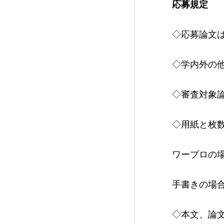
応募規定
◇応募論文
◇学内外の
◇審査対象
◇用紙と枚
ワープロの
手書きの場
◇本文、論