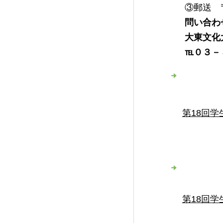
③郵送 
問い合わ
大東文化
℡０３－
第18回学
第18回学