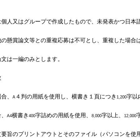
は個人又はグループで作成したもので、未発表かつ日本
他の懸賞論文等との重複応募は不可とし、重複した場合
論文は一編のみとします。
数
場合、
４判の用紙を使用し、横書き１頁につき
字以
A
1,200
合、
横書き
字詰めの用紙を使用、
字以上、
A4
400
8,000
12,000
文要旨のプリントアウトとそのファイル（パソコンを使