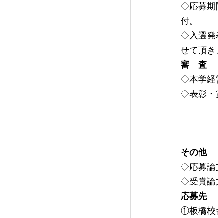
◇応募期
付。
◇入選発
せて頂き
審 査
◇本学経
◇表彰
優秀
入賞
参加
その他
◇応募論
◇受賞論
応募先
①板橋校