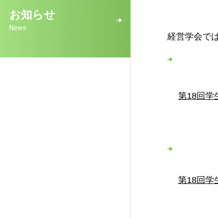
お知らせ
News
経営学会で
第18回学
第18回学