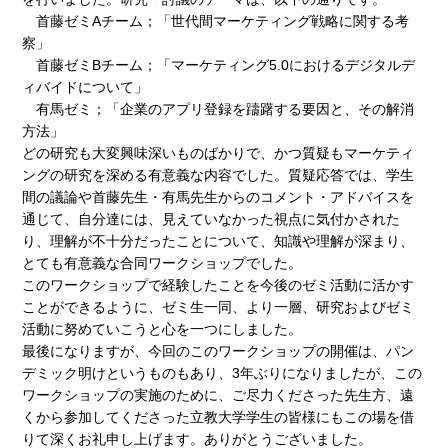
首藤ゼミAチーム；「世代間マーケティング戦略に関する考
察」
首藤ゼミBチーム；「マーケティング5.0におけるデジタルデ
ィバイドについて」
有馬ゼミ；「企業のアプリ登録を躊躇する要因と、その解消
方法」
どの研究も大変興味深いものばかりで、かつ質疑もマーケティ
ングの研究を深める有意義な内容でした。質疑応答では、学生
間の議論や首藤先生・有馬先生からのコメント・アドバイスを
通じて、自分達には、見えていなかった視点に気付かされた
り、理解が不十分だったことについて、知識や理解が深まり、
とても有意義な合同ワークショップでした。
このワークショップで経験したことを今後のゼミ活動に活かす
ことができるように、ゼミ生一同、より一層、研究およびゼミ
活動に努めていこうと心を一つにしました。
最後になりますが、今回のこのワークショップの開催は、パン
デミック明けというものもあり、3年ぶりになりましたが、この
ワークショップの実施のために、ご尽力くださった先生方、遠
くから参加してくださった立教大学学生の皆様にもこの場を借
りて深くお礼申し上げます。ありがとうございました。