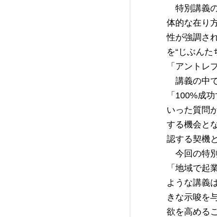
特別講義の
体的な在り
性が強調さ
を“じぶん
「アントレ
講義の中で
「100%
いった質問
する機会と
認する契機
今回の特別
「地域で起
ような講義
きな示唆を
欲を高める