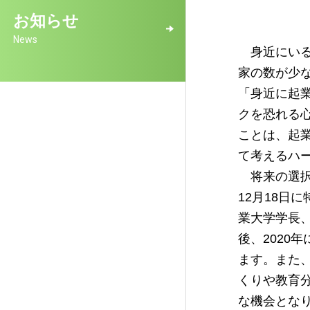
お知らせ
News
身近にいる
家の数が少
「身近に起業
クを恐れる
ことは、起
て考えるハ
将来の選択
12月18日
業大学学長
後、202
ます。また
くりや教育
な機会とな