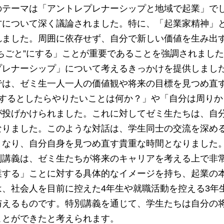
テーマは「アントレプレナーシップと地域で起業」でし
方について深く議論されました。特に、「起業家精神」
れました。周囲に依存せず、自分で新しい価値を生み出
たちごと”にする」ことが重要であることを強調されまし
プレナーシップ」について考えるきっかけを提供しまし
は、ゼミ生一人一人の価値観や将来の目標を見つめ直す
成功するとしたらやりたいことは何か？」や「自分は周り
が投げかけられました。これに対してゼミ生たちは、自
なりました。このような対話は、学生同士の交流を深め
となり、自分自身を見つめ直す貴重な時間となりました
講義は、ゼミ生たちが将来のキャリアを考える上で非常
業する」ことに対する具体的なイメージを持ち、起業の
は、社会人を目前に控えた4年生や就職活動を控える3年
与えるものです。特別講義を通じて、学生たちは自分の
ことができたと考えられます。