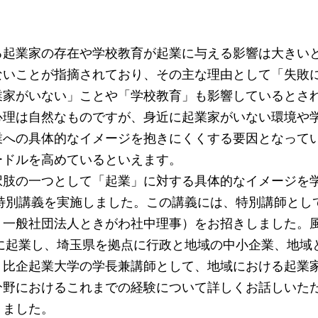
起業家の存在や学校教育が起業に与える影響は大きいと
ないことが指摘されており、その主な理由として「失敗
家がいない」ことや「学校教育」も影響しているとされて
心理は自然なものですが、身近に起業家がいない環境や
業への具体的なイメージを抱きにくくする要因となって
ードルを高めているといえます。
肢の一つとして「起業」に対する具体的なイメージを学生
に特別講義を実施しました。この講義には、特別講師とし
、一般社団法人ときがわ社中理事）をお招きしました。風
0年に起業し、埼玉県を拠点に行政と地域の中小企業、地
、比企起業大学の学長兼講師として、地域における起業
分野におけるこれまでの経験について詳しくお話しいた
りました。