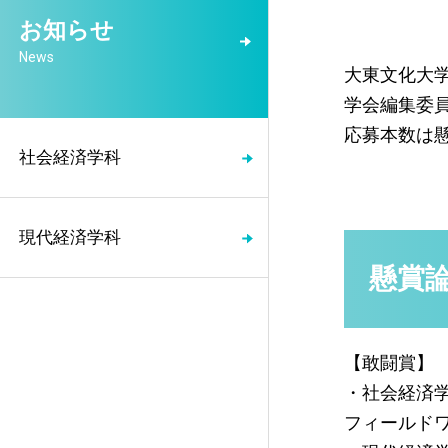
お知らせ
News
大東文化大
学会編集委
応募本数は懸
社会経済学科
現代経済学科
懸賞
【敢闘賞】
・社会経済学
フィールド