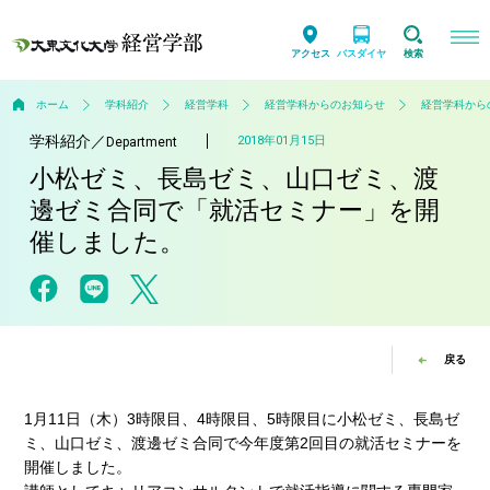
アクセス
バスダイヤ
検索
ホーム
学科紹介
経営学科
経営学科からのお知らせ
経営学科から
学科紹介
／
2018年01月15日
Department
小松ゼミ、長島ゼミ、山口ゼミ、渡
邊ゼミ合同で「就活セミナー」を開
催しました。
戻る
1月11日（木）3時限目、4時限目、5時限目に小松ゼミ、長島ゼ
ミ、山口ゼミ、渡邊ゼミ合同で今年度第2回目の就活セミナーを
開催しました。