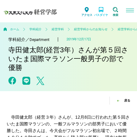
アクセス
バスダイヤ
検索
ホーム
学科紹介
経営学科
経営学科からのお知らせ
経営学科から
学科紹介
／
2019年12月17日
Department
寺田健太郎(経営3年）さんが第５回さ
いたま国際マラソン一般男子の部で
優勝
戻る
寺田健太郎（経営３年）さんが、12月8日に行われた第５回さ
いたま国際マラソンの、一般フルマラソンの部男子において優
勝した。寺田さんは、今大会がフルマラソン初出場で、２時間