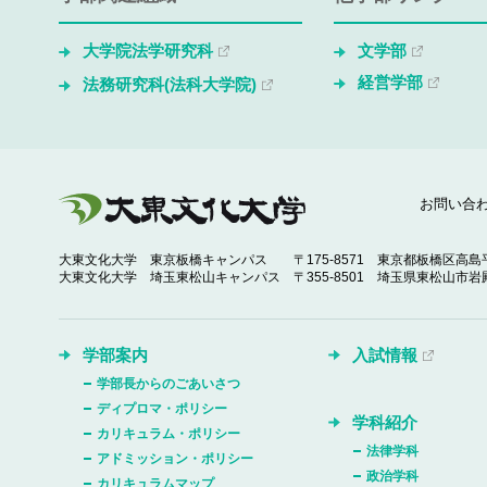
大学院法学研究科
文学部
経営学部
法務研究科(法科大学院)
お問い合
大東文化大学 東京板橋キャンパス
〒175-8571 東京都板橋区高島平
大東文化大学 埼玉東松山キャンパス
〒355-8501 埼玉県東松山市岩殿
学部案内
入試情報
学部長からのごあいさつ
ディプロマ・ポリシー
学科紹介
カリキュラム・ポリシー
法律学科
アドミッション・ポリシー
政治学科
カリキュラムマップ