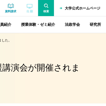
大学公式ホームページ
資料請求
出 願
検索
員紹介
授業体験・ゼミ紹介
法政学会
研究所
ました。
援講演会が開催されま