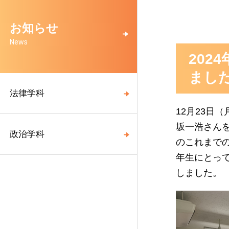
お知らせ
News
20
まし
法律学科
12月23日
坂一浩さん
政治学科
のこれまで
年生にとっ
しました。