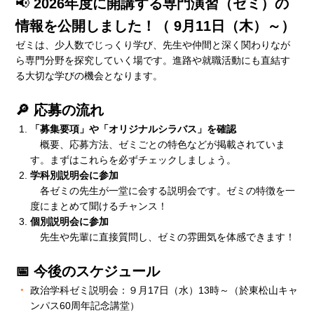
📢
2026年度に開講する専門演習（ゼミ）の
情報を公開しました！（
9月11日（木）～）
ゼミは、少人数でじっくり学び、先生や仲間と深く関わりなが
ら専門分野を探究していく場です。進路や就職活動にも直結す
る大切な学びの機会となります。
🔎 応募の流れ
「募集要項」や「オリジナルシラバス」を確認
概要、応募方法、ゼミごとの特色などが掲載されていま
す。まずはこれらを必ずチェックしましょう。
学科別説明会に参加
各ゼミの先生が一堂に会する説明会です。ゼミの特徴を一
度にまとめて聞けるチャンス！
個別説明会に参加
先生や先輩に直接質問し、ゼミの雰囲気を体感できます！
📅 今後のスケジュール
政治学科ゼミ説明会：９月17日（水）13時～（於東松山キャ
ンパス60周年記念講堂）