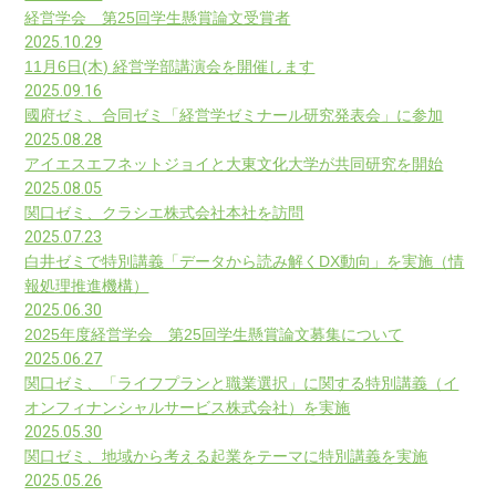
経営学会 第25回学生懸賞論文受賞者
2025.10.29
11月6日(木) 経営学部講演会を開催します
2025.09.16
國府ゼミ、合同ゼミ「経営学ゼミナール研究発表会」に参加
2025.08.28
アイエスエフネットジョイと大東文化大学が共同研究を開始
2025.08.05
関口ゼミ、クラシエ株式会社本社を訪問
2025.07.23
白井ゼミで特別講義「データから読み解くDX動向」を実施（情
報処理推進機構）
2025.06.30
2025年度経営学会 第25回学生懸賞論文募集について
2025.06.27
関口ゼミ、「ライフプランと職業選択」に関する特別講義（イ
オンフィナンシャルサービス株式会社）を実施
2025.05.30
関口ゼミ、地域から考える起業をテーマに特別講義を実施
2025.05.26