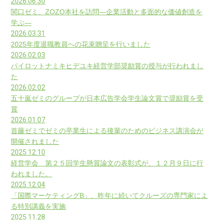
2026.06.30
関口ゼミ、ZOZO本社を訪問―企業活動と多面的な価値創造を
学ぶ―
2026.03.31
2025年度退職教員への花束贈呈を行いました
2026.02.03
パイロットナミキヒデユキ経営学部奨励賞の授与が行われまし
た
2026.02.02
五十嵐ゼミのグループが日本広告学会学生論文賞で奨励賞を受
賞
2026.01.07
首藤ゼミでゼミの卒業生による後輩のためのビジネス講演会が
開催されました
2025.12.10
経営学会 第２５回学生懸賞論文の表彰式が、１２月９日に行
われました。
2025.12.04
「国際マーケティングB」、昨年に続いてクルーズの専門家によ
る特別講義を実施
2025.11.28