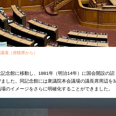
会議場（傍聴席から）
記念館に移動し、1881年（明治14年）に国会開設の
びました。同記念館には衆議院本会議場の議長席周辺を3
議場のイメージをさらに明確化することができました。