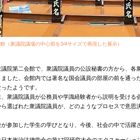
館（衆議院議場の中心部を3/4サイズで再現した展示）
議院第二会館で、衆議院議員の公設秘書の方から、各衆
きました。会館内では著名な国会議員の部屋の前を通っ
なったようです。
、衆議院議員が公務員や学識経験者から説明を受ける会
から選ばれた衆議院議員が、どのようなプロセスで意思
験が参加した学生の学びとなり、今後、社会の中で活躍