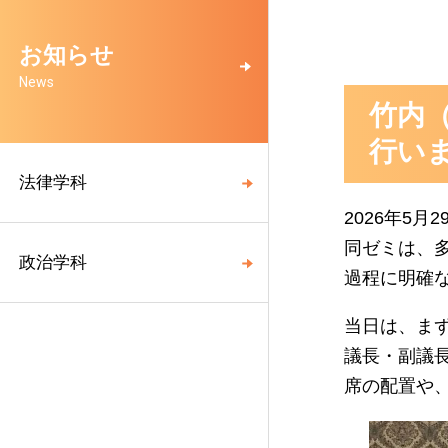
お知らせ
News
竹内
行い
法律学科
2026年5
同ゼミは、
政治学科
過程に明確
当日は、ま
議長・副議
席の配置や