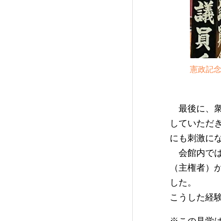
憲政記念
最後に、衆
していただ
にも刺激に
会館内では
（主権者）
した。
こうした経