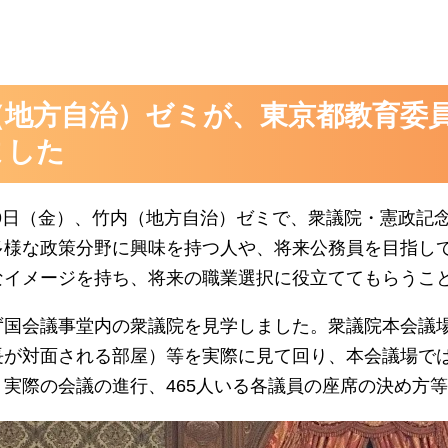
（地方自治）ゼミが、東京都教育委
ました
月29日（金）、竹内（地方自治）ゼミで、衆議院・憲政
多様な政策分野に興味を持つ人や、将来公務員を目指し
なイメージを持ち、将来の職業選択に役立ててもらうこ
ず国会議事堂内の衆議院を見学しました。衆議院本会議
長が対面される部屋）等を実際に見て回り、本会議場で
、実際の会議の進行、465人いる各議員の座席の決め方