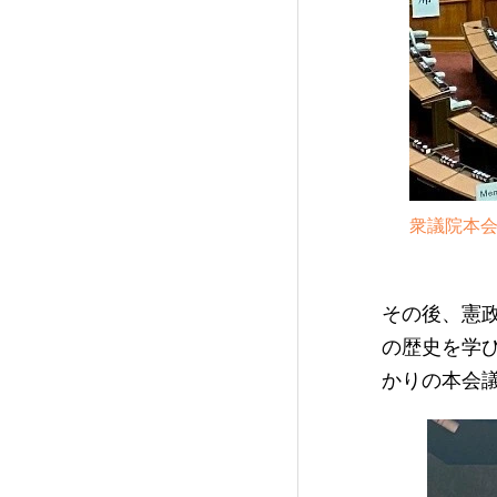
衆議院本
その後、憲政
の歴史を学
かりの本会