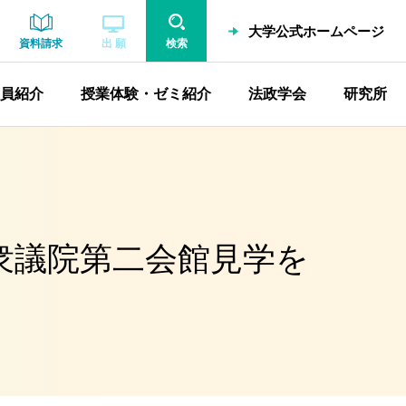
大学公式ホームページ
資料請求
出 願
検索
員紹介
授業体験・ゼミ紹介
法政学会
研究所
衆議院第二会館見学を