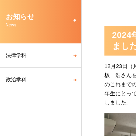
お知らせ
News
20
まし
法律学科
12月23日
坂一浩さん
政治学科
のこれまで
年生にとっ
しました。