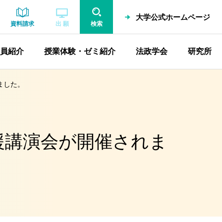
大学公式ホームページ
資料請求
出 願
検索
員紹介
授業体験・ゼミ紹介
法政学会
研究所
ました。
援講演会が開催されま