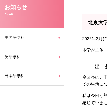
お知らせ
News
北京大
中国語学科
2026年3
本学が主催
英語学科
出 
日本語学科
今回私は、
での生活につ
私は今回が
感じていま