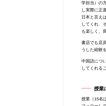
学担当）の
し実際に正
日本と言え
してくれ、
も楽しく、
書店でも店
うした経験
中国語につ
してくれる
授業
授業（15