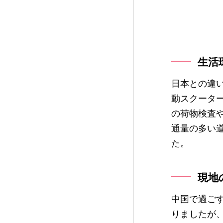
生活
日本との違
動スクータ
の荷物検査
通量の多い
た。
現地
中国で過ご
りましたが