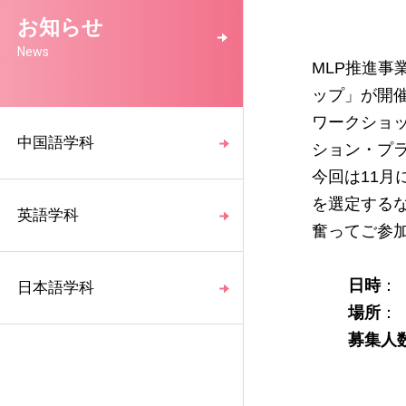
お知らせ
News
MLP推進事
ップ」が開
ワークショ
中国語学科
ション・プ
今回は11
を選定する
英語学科
奮ってご参
日時
： 
日本語学科
場所
：
募集人