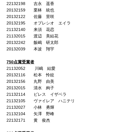
22132198 吉永 遥香
20132159 栗林 統也
20132122 佐藤 里咲
20132195 オプレシオ エイラ
21132140 来須 花恋
21132015 渡辺 美結花
20132242 飯嶋 研太郎
20132039 本波 翔宇
750
点賞受賞者
21132052 川嶋 結愛
20132116 松本 怜紋
20132156 丸野 由美
20132015 清水 絢子
21132114 ピレス イザベラ
21132105 ヴァイレア ハニテリ
21132027 小林 勇輝
21132104 矢澤 野峰
22132171 黄 俊杰