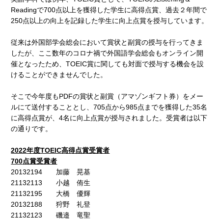
Readingで700点以上を獲得した学生に高得点賞、過去２年間で
250点以上の向上を記録した学生に向上点賞を授与しています。
従来は外国部学会総会において賞状と副賞の授与を行ってきま
したが、ここ数年のコロナ禍で外国語学会総会もオンライン開
催となったため、TOEIC賞に関しても対面で授与する機会を設
けることができませんでした。
そこで今年度もPDFの賞状と副賞（アマゾンギフト券）をメー
ルにて送付することとし、705点から985点までを獲得した35名
に高得点賞が、4名に向上点賞が授与されました。受賞者は以下
の通りです。
2022
年度
TOEIC
高得点賞受賞者
700
点賞受賞者
20132194 加藤 晃基
21132113 小越 侑生
21132195 大橋 優輝
20132188 狩野 礼登
21132123 磯邉 竜聖