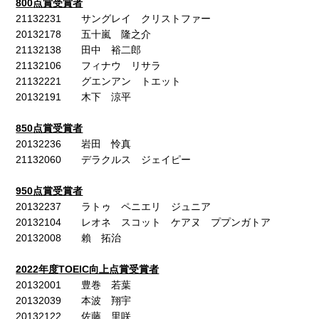
800
点賞受賞者
21132231 サングレイ クリストファー
20132178 五十嵐 隆之介
21132138 田中 裕二郎
21132106 フィナウ リサラ
21132221 グエンアン トエット
20132191 木下 涼平
850
点賞受賞者
20132236 岩田 怜真
21132060 デラクルス ジェイピー
950
点賞受賞者
20132237 ラトゥ ペニエリ ジュニア
20132104 レオネ スコット ケアヌ ププンガトア
20132008 賴 拓治
2022
年度
TOEIC
向上点賞受賞者
20132001 豊巻 若葉
20132039 本波 翔宇
20132122 佐藤 里咲