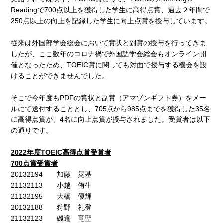
Readingで700点以上を獲得した学生に高得点賞、過去２年間で
250点以上の向上を記録した学生に向上点賞を授与しています。
従来は外国部学会総会において賞状と副賞の授与を行ってきま
したが、ここ数年のコロナ禍で外国語学会総会もオンライン開
催となったため、TOEIC賞に関しても対面で授与する機会を設
けることができませんでした。
そこで今年度もPDFの賞状と副賞（アマゾンギフト券）をメー
ルにて送付することとし、705点から985点までを獲得した35名
に高得点賞が、4名に向上点賞が授与されました。受賞者は以下
の通りです。
2022
年度
TOEIC
高得点賞受賞者
700
点賞受賞者
20132194 加藤 晃基
21132113 小越 侑生
21132195 大橋 優輝
20132188 狩野 礼登
21132123 磯邉 竜聖