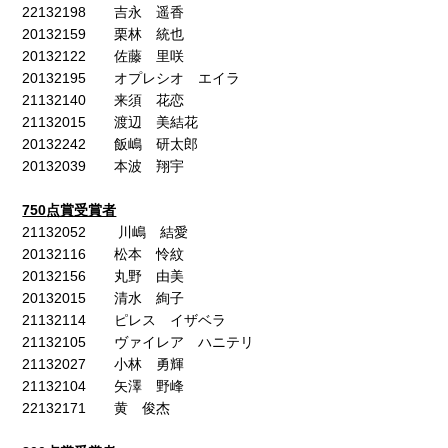
22132198 吉永 遥香
20132159 栗林 統也
20132122 佐藤 里咲
20132195 オプレシオ エイラ
21132140 来須 花恋
21132015 渡辺 美結花
20132242 飯嶋 研太郎
20132039 本波 翔宇
750
点賞受賞者
21132052 川嶋 結愛
20132116 松本 怜紋
20132156 丸野 由美
20132015 清水 絢子
21132114 ピレス イザベラ
21132105 ヴァイレア ハニテリ
21132027 小林 勇輝
21132104 矢澤 野峰
22132171 黄 俊杰