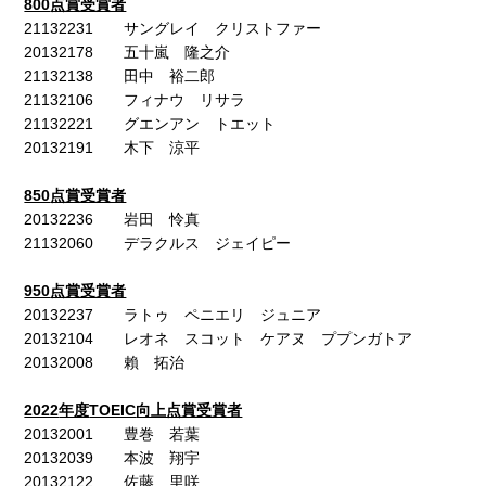
800
点賞受賞者
21132231 サングレイ クリストファー
20132178 五十嵐 隆之介
21132138 田中 裕二郎
21132106 フィナウ リサラ
21132221 グエンアン トエット
20132191 木下 涼平
850
点賞受賞者
20132236 岩田 怜真
21132060 デラクルス ジェイピー
950
点賞受賞者
20132237 ラトゥ ペニエリ ジュニア
20132104 レオネ スコット ケアヌ ププンガトア
20132008 賴 拓治
2022
年度
TOEIC
向上点賞受賞者
20132001 豊巻 若葉
20132039 本波 翔宇
20132122 佐藤 里咲