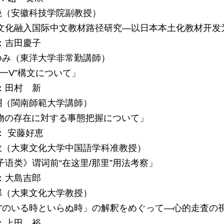
（安徽科技学院副教授）
化融入国际中文教材路径研究―以日本本土化教材开发
吉田慶子
み（東洋大学非常勤講師）
一V”構文について」
田村 新
（閩南師範大学講師）
存在に対する事態把握について」
 安藤好恵
（大東文化大学中国語学科准教授）
语类》谓词前“在这里/那里”用法考察」
大島吉郎
（大東文化大学教授）
”のいる時といらぬ時」の解釈をめぐって―心的走査の
上田 裕