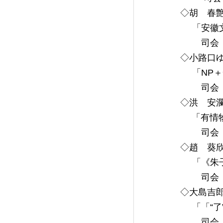
◇胡 春艶
「安徽文
司会：
◇小路口ゆ
「NP＋
司会：
◇洪 安瀾
「有情物の
司会：
◇趙 葵欣
「《朱子
司会：
◇大島吉郎
「「“了
司会：