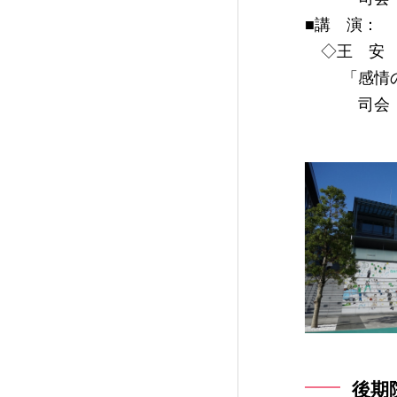
■講 演：
◇王 安 
「感情の
司会：
後期