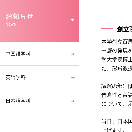
お知らせ
News
創立
本学創立百
一層の発展
中国語学科
学大学院博
た。彭飛教
英語学科
講演の部に
普遍性と言
日本語学科
について、
当日、日本
上げます。