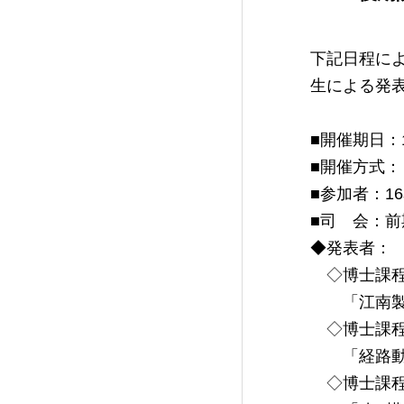
下記日程に
生による発
■開催期日：1
■開催方式
■参加者：1
■司 会：前
◆発表者：
◇博士課程
「江南製造
◇博士課程
「経路動詞
◇博士課程