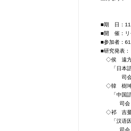
■期 日：11月
■開 催：リ
■参加者：6
■研究発表：
◇侯 遠方
「日本語と
司会：
◇韓 樹坤
「中国語可
司会：
◇祁 吉曼
「汉语因果
司会：