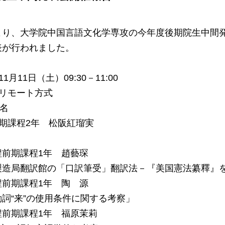
より、大学院中国言語文化学専攻の今年度後期院生中間
表が行われました。
1月11日（土）09:30－11:00
：リモート方式
6名
期課程2年 松阪紅瑠実
前期課程1年 趙藝琛
局翻訳館の「口訳筆受」翻訳法－『美国憲法纂釋』
前期課程1年 陶 源
“来”の使用条件に関する考察」
前期課程1年 福原茉莉