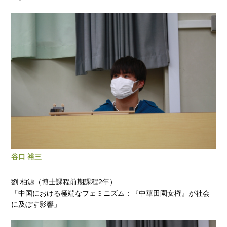
谷口 裕三
劉 柏源（博士課程前期課程2年）
「中国における極端なフェミニズム：『中華田園女権』が社会
に及ぼす影響」