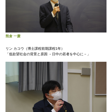
熊倉 一慶
リン カコウ（博士課程前期課程1年）
「低欲望社会の背景と原因 －日中の若者を中心に－」