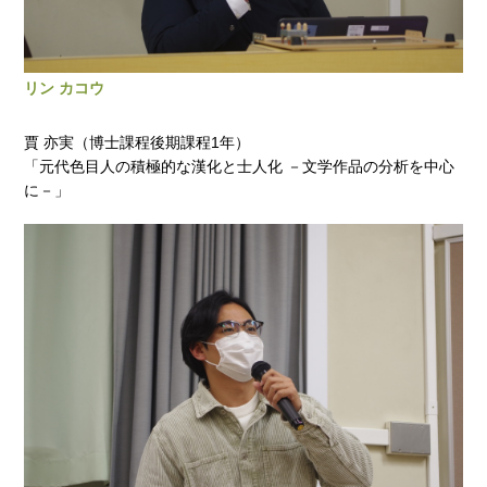
リン カコウ
賈 亦実（博士課程後期課程1年）
「元代色目人の積極的な漢化と士人化 －文学作品の分析を中心
に－」