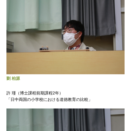
劉 柏源
許 瑾（博士課程前期課程2年）
「日中両国の小学校における道徳教育の比較」