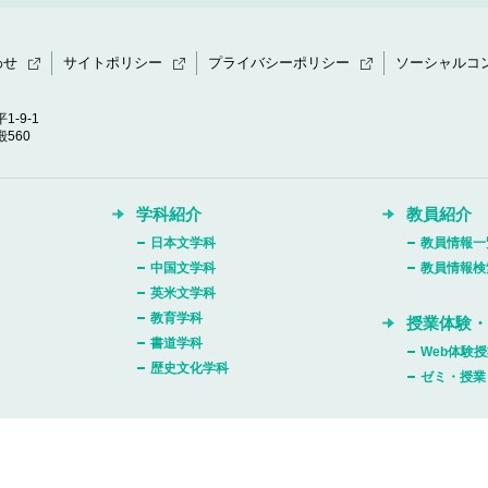
わせ
サイトポリシー
プライバシーポリシー
ソーシャルコ
1-9-1
560
学科紹介
教員紹介
日本文学科
教員情報一
中国文学科
教員情報検
英米文学科
教育学科
授業体験
書道学科
Web体験
歴史文化学科
ゼミ・授業
Copyright © Daito Bunka University, All rights reserved.