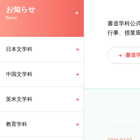
お知らせ
News
書道学科公式I
行事、授業
日本文学科
書道学
中国文学科
英米文学科
教育学科