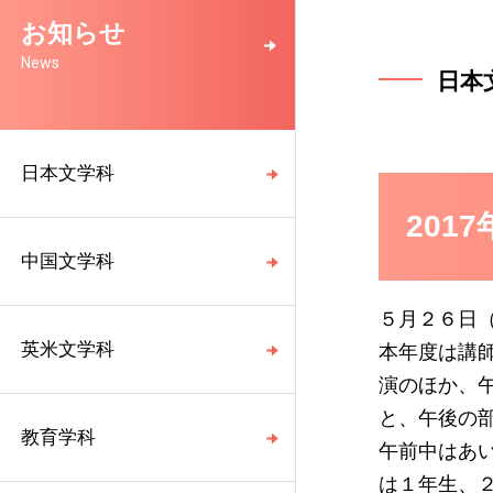
お知らせ
News
日本
日本文学科
20
中国文学科
５月２６日
英米文学科
本年度は講
演のほか、
と、午後の
教育学科
午前中はあ
は１年生、