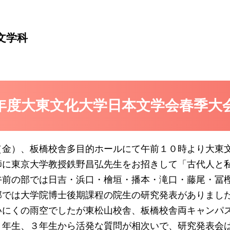
文学科
17年度大東文化大学日本文学会春季
（金）、
板橋校舎多目的ホール
にて午前１０時より大東
師に東京大学教授鉄野昌弘先生をお招きして「古代人と
午前の部では日吉・浜口・檜垣・播本・滝口・藤尾・冨
部では大学院博士後期課程の院生の研究発表がありまし
いにくの雨空でしたが東松山校舎、板橋校舎両キャンパ
２年生、３年生から活発な質問が相次いで、研究発表会