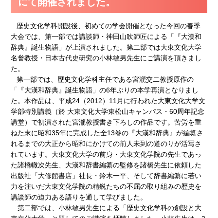
にて開催されました。
歴史文化学科開設後、初めての学会開催となった今回の春季
大会では、第一部では講談師・神田山吹師匠による「『大漢和
辞典』誕生物語」が上演されました。第二部では大東文化大学
名誉教授・日本古代史研究の小林敏男先生にご講演を頂きまし
た。
第一部では、歴史文化学科主任である宮瀧交二教授原作の
「『大漢和辞典』誕生物語」の6年ぶりの本学再演となりまし
た。本作品は、平成24（2012）11月に行われた大東文化大学文
学部特別講義（於 大東文化大学東松山キャンパス・60周年記念
講堂）で初演された宮瀧教授書き下ろしの作品です。苦労を重
ねた末に昭和35年に完成した全13巻の『大漢和辞典』が編纂さ
れるまでの大正から昭和にかけての前人未到の道のりが活写さ
れています。大東文化大学の前身・大東文化学院の先生であっ
た諸橋轍次先生、大漢和辞書編纂の監修を諸橋先生に依頼した
出版社「大修館書店」社長・鈴木一平、そして辞書編纂に若い
力を注いだ大東文化学院の精鋭たちの不屈の取り組みの歴史を
講談師の迫力ある語りを通して学びました。
第二部では、小林敏男先生による「歴史文化学科の創設と大