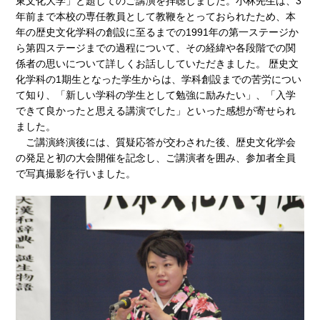
東文化大学」と題してのご講演を拝聴しました。小林先生は、3
年前まで本校の専任教員として教鞭をとっておられたため、本
年の歴史文化学科の創設に至るまでの1991年の第一ステージか
ら第四ステージまでの過程について、その経緯や各段階での関
係者の思いについて詳しくお話ししていただきました。 歴史文
化学科の1期生となった学生からは、学科創設までの苦労につい
て知り、「新しい学科の学生として勉強に励みたい」、「入学
できて良かったと思える講演でした」といった感想が寄せられ
ました。
ご講演終演後には、質疑応答が交わされた後、歴史文化学会
の発足と初の大会開催を記念し、ご講演者を囲み、参加者全員
で写真撮影を行いました。