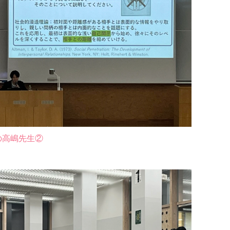
の高嶋先生②