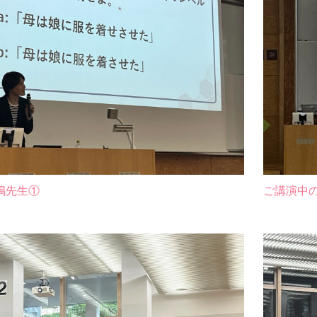
嶋先生①
ご講演中