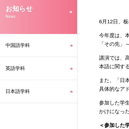
お知らせ
News
6月12日、
今年度は、
「その先」
中国語学科
講演では、
本語に関す
英語学科
また、「日
具体的なア
日本語学科
参加した学
かけになっ
＜参加した