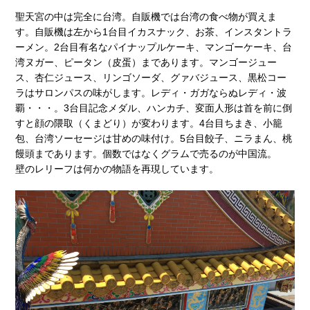
聖天宮の中は完全に台湾。自販機では台湾の食べ物が買えま
す。自販機は左から1台目イカスナック、お茶、インスタントラ
ーメン。2台目有名なパイナップルケーキ、マンゴーケーキ、台
湾ヌガー、ピータン（皮蛋）まであります。マンゴージュー
ス、杏仁ジュース、リンゴソーダ、グァバジュース、黒松コー
ラはサロンパスの味がします。レディ・ガガならぬレディ・波
覇・・・。3台目記念メダル、ハンカチ、変面人形は首を前に倒
すと顔の隈取（くまどり）が変わります。4台目ちまき、小籠
包、台湾ソーセージは甘めの味付け。5台目餃子、ニラまん、桃
饅頭まであります。個数ではなくグラムで売るのが中国流。
壁のレリーフは何かの物語を再現しています。