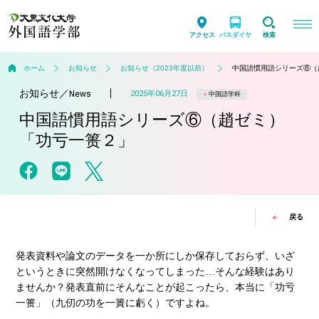
アクセス
バスダイヤ
検索
ホーム
お知らせ
お知らせ（2023年度以前）
中国語慣用語シリーズ⑥（
お知らせ
／
2025年06月27日
News
中国語学科
中国語慣用語シリーズ⑥（趙ゼミ）
「功亏一篑２」
戻る
発表資料や論文のデータを一か所にしか保存しておらず、いざ
というときに突然開けなくなってしまった…そんな経験はあり
ませんか？発表直前にそんなことが起こったら、本当に「功亏
一篑」（九仞の功を一簣に虧く）ですよね。