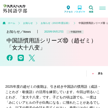
アクセス
バスダイヤ
検索
ホーム
お知らせ
お知らせ（2023年度以前）
中国語慣用語シリーズ⑩（
お知らせ
／
2025年09月27日
News
中国語学科
中国語慣用語シリーズ⑩（趙ゼミ）
「女大十八变」
戻る
2025年度の趙ゼミの後期は、引き続き中国語の慣用語（成語・
ことわざ・歇後語）の活用を練習しています。今回は明るいこ
とわざ、「女大十八变」です。子どもの頃は誰でも、一度は
「みにくいアヒルの子が白鳥になる」に憧れたことがあるでし
ょう。以下の親子の会話を見てください。発音には少し惜しい