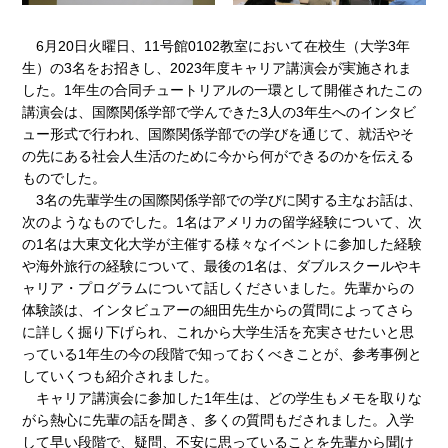
6月20日火曜日、11号館0102教室において在校生（大学3年
生）の3名をお招きし、2023年度キャリア講演会が実施されま
した。1年生の合同チュートリアルの一環として開催されたこの
講演会は、国際関係学部で学んできた3人の3年生へのインタビ
ュー形式で行われ、国際関係学部での学びを通じて、就活やそ
の先にある社会人生活のために今から何ができるのかを伝える
ものでした。
3名の先輩学生の国際関係学部での学びに関する主なお話は、
次のようなものでした。1名はアメリカの留学経験について、次
の1名は大東文化大学が主催する様々なイベントに参加した経験
や海外旅行の経験について、最後の1名は、ダブルスクールやキ
ャリア・プログラムについて話しくださいました。先輩からの
体験談は、インタビュアーの細田先生からの質問によってさら
に詳しく掘り下げられ、これから大学生活を充実させたいと思
っている1年生の今の段階で知っておくべきことが、参考事例と
していくつも紹介されました。
キャリア講演会に参加した1年生は、どの学生もメモを取りな
がら熱心に先輩の話を聞き、多くの質問もだされました。入学
して早い段階で、疑問、不安に思っていることを先輩から聞け