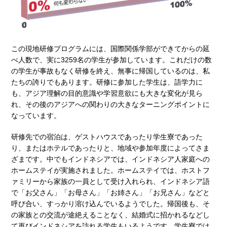
この現地研修プログラムには、国際関係学部ができてからの延
べ人数で、実に3259名の学生が参加しています。これだけの数
の学生が事故もなく研修を終え、無事に帰国しているのは、私
たちの誇りでもあります。研修に参加した学生は、語学力に
も、アジア理解の目的意識や学習意欲にも大きな変化が見ら
れ、その後のアジアへの関わりの大きなターニングポイントに
なっています。
研修先での宿泊は、ゲストハウスであったり学生寮であった
り、またはホテルであったりと、地域や参加年度によってさま
ざまです。中でもインドネシアでは、インドネシア人家庭への
ホームステイが実施されました。ホームステイでは、ホストフ
ァミリーから家族の一員として受け入れられ、インドネシア語
で「お父さん」「お母さん」「お姉さん」「お兄さん」などと
呼び合い、すっかり溶け込んでいるようでした。帰国後も、そ
の家族との交流が途絶えることなく、結婚式に招かれるなどし
て再びインドネシアを訪れる学生もいるようです。学生寮では