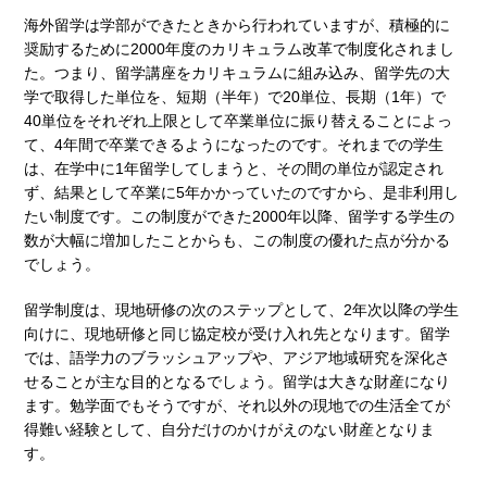
海外留学は学部ができたときから行われていますが、積極的に
奨励するために2000年度のカリキュラム改革で制度化されまし
た。つまり、留学講座をカリキュラムに組み込み、留学先の大
学で取得した単位を、短期（半年）で20単位、長期（1年）で
40単位をそれぞれ上限として卒業単位に振り替えることによっ
て、4年間で卒業できるようになったのです。それまでの学生
は、在学中に1年留学してしまうと、その間の単位が認定され
ず、結果として卒業に5年かかっていたのですから、是非利用し
たい制度です。この制度ができた2000年以降、留学する学生の
数が大幅に増加したことからも、この制度の優れた点が分かる
でしょう。
留学制度は、現地研修の次のステップとして、2年次以降の学生
向けに、現地研修と同じ協定校が受け入れ先となります。留学
では、語学力のブラッシュアップや、アジア地域研究を深化さ
せることが主な目的となるでしょう。留学は大きな財産になり
ます。勉学面でもそうですが、それ以外の現地での生活全てが
得難い経験として、自分だけのかけがえのない財産となりま
す。