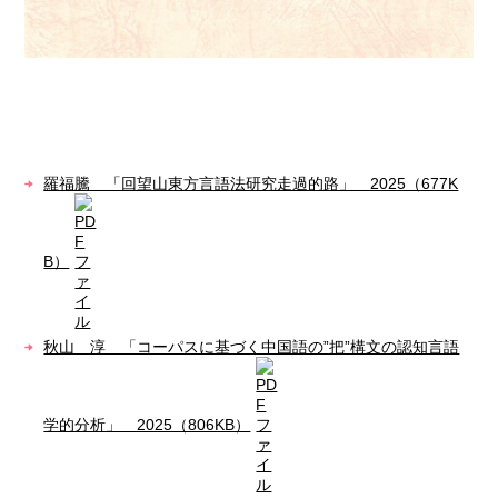
羅福騰 「回望山東方言語法研究走過的路」 2025（677K
B）
秋山 淳 「コーパスに基づく中国語の”把”構文の認知言語
学的分析」 2025（806KB）