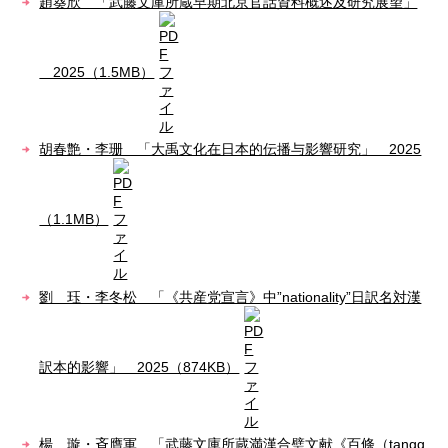
趙葵欣 「武藤文庫所蔵早期北京官話資料概述及研究展望」
2025（1.5MB）
胡春艶・李珊 「大禹文化在日本的伝播与影響研究」 2025
（1.1MB）
劉 珏・李冬松 「《共産党宣言》中”nationality”日訳名対漢
訳本的影響」 2025（874KB）
楊 璇・斉膺軍 「武藤文庫所蔵満漢合璧文献《百條（tangg