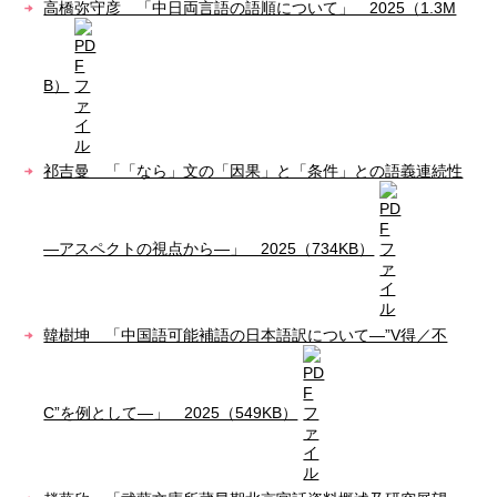
高橋弥守彦 「中日両言語の語順について」 2025（1.3M
B）
祁吉曼 「「なら」文の「因果」と「条件」との語義連続性
―アスペクトの視点から―」 2025（734KB）
韓樹坤 「中国語可能補語の日本語訳について―”V得／不
C”を例として―」 2025（549KB）