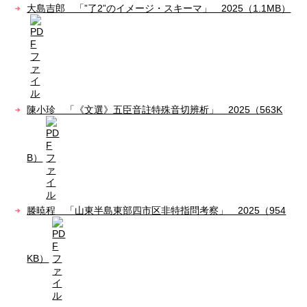
大島吉郎 「”了2”のイメージ・スキーマ」 2025（1.1MB）
陳小珍 「《文選》五臣音註特殊音切辨析」 2025（563K
B）
滕暁程 「山東半島東部四市区非特指問考察」 2025（954
KB）