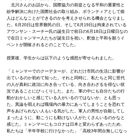
北川さんのお話から、国際協力の前提となる平和の重要性と
紛争解決に向けた国際社会の取り組み、ボランティアとして個
人はどんなことができるのかを考えさせられる機会となりまし
た。6月20日は世界難民の日、そして6月19日は拘束されている
アウンサン・スーチー氏の誕生日で前日の6月18日は日曜日なの
で在日ミャンマー人たちが誕生日を祝い、釈放と平和を願うイ
ベントが開催されるとのことでした。
授業後、学生からは以下のような感想が寄せられました。
「ミャンマーでのクーデターが、どれだけ市民の生活に影響が
出ているのか初めて知った。それと同時に、私たちと同じ世代
の人が真剣に政治に向き合っている、向き合わざるを得ない状
況であることにびっくりした。また、軍の中にも自分たちの行
動がおかしいと感じている人がいるのではないか、とも思っ
た。異論を唱えれば職場内の暴力にあってしまうことを恐れて
声をあげられない人もいる気がした。軍人の男性が自殺してし
まったように、動こうにも動けない人がたくさんいるのかなと
感じた。ミャンマーにもコロナは日本と変わらずあったため、
私たちは「半年学校に行けなかった」「高校3年間台無しになっ