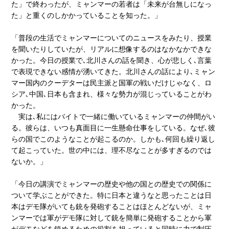
た」で終わったが、ミャンマーの若者は「未来が台無しになっ
た」と重くのしかかっていることを知った。」
「普段の生活でミャンマーについてのニュースをみたり、授業
を聞いたりしていたが、リアルに想像するのはなかなかできな
かった。今日の授業で､北川さんの話を聞き、心が悲しく､言葉
で表現できない感情が湧いてきた。北川さんの話により､ミャン
マー国内のクーデターは民主派と国軍の戦いだけじゃなく、ロ
シア､中国､日本も含まれ、様々な勢力が混じっていることがわ
かった。
実は､私にはバイトで一緒に働いているミャンマーの仲間がい
る。彼らは、いつも真面目に一生懸命仕事をしている。なぜ､彼
らの国でこのようなことが起こるのか。しかも､何回も繰り返し
て起こっていた。世の中には、理不尽なことが多すぎるのでは
ないか。」
「今日の講演でミャンマーの歴史や他の国との歴史での関係に
ついて学ぶことができた。特に日本と違うなと思ったことは日
本はデモ隊がいても銃を発砲することはほとんどないが、ミャ
ンマーでは軍がデモ隊に対して銃を簡単に発砲することから軍
がデモなどを鎮めるための役割を担っていると同時に力で制圧