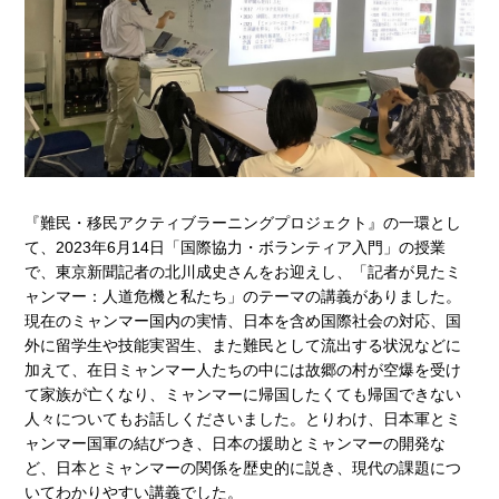
『難民・移民アクティブラーニングプロジェクト』の一環とし
て、2023年6月14日「国際協力・ボランティア入門」の授業
で、東京新聞記者の北川成史さんをお迎えし、「記者が見たミ
ャンマー：人道危機と私たち」のテーマの講義がありました。
現在のミャンマー国内の実情、日本を含め国際社会の対応、国
外に留学生や技能実習生、また難民として流出する状況などに
加えて、在日ミャンマー人たちの中には故郷の村が空爆を受け
て家族が亡くなり、ミャンマーに帰国したくても帰国できない
人々についてもお話しくださいました。とりわけ、日本軍とミ
ャンマー国軍の結びつき、日本の援助とミャンマーの開発な
ど、日本とミャンマーの関係を歴史的に説き、現代の課題につ
いてわかりやすい講義でした。