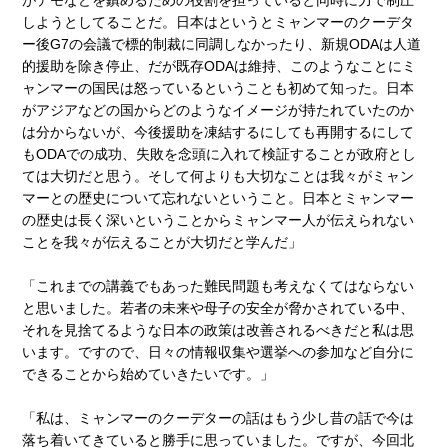
しようとしてることだ。日本はというとミャンマーのクーデタ
ー後G7の会議で標的制裁に同調しなかったり、新規ODAは人道
的援助を除き停止、だが既存ODAは維持、このようなことにミ
ャンマーの国民は怒っているということも初めて知った。日本
がアジアなどの国からどのようなイメージが持たれていたのか
は分からないが、今後援助を凍結するにしても再開するにして
もODAでの成功、失敗を念頭に入れて検証することが政府とし
ては大切だと思う。そして何よりも大切なことは我々がミャン
マーとの歴史について忘れないということ。日本とミャンマー
の歴史は長く深いということからミャンマー人が伝えられない
ことを我々が伝えることが大切だと学んだ」
「これまでの講義でもあった難民問題も考えなくてはならない
と思いました。若者の未来や母子の安全が脅かされている中、
それを見捨てるような日本の政策は改善されるべきだと私は思
います。ですので、日々の情報収集や選挙への参加など自分に
できることから始めていきたいです。」
「私は、ミャンマーのクーデターの話はもう少し昔の話で今は
落ち着いてきていると勝手に思っていました。ですが、今回北