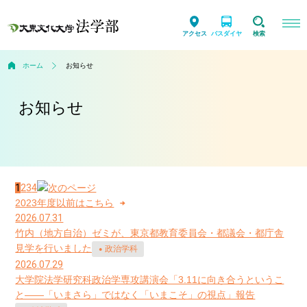
アクセス
バスダイヤ
検索
ホーム
お知らせ
お知らせ
1
2
3
4
2023年度以前はこちら
2026.07.31
竹内（地方自治）ゼミが、東京都教育委員会・都議会・都庁舎
見学を行いました
政治学科
2026.07.29
大学院法学研究科政治学専攻講演会「3.11に向き合うというこ
と――「いまさら」ではなく「いまこそ」の視点」報告