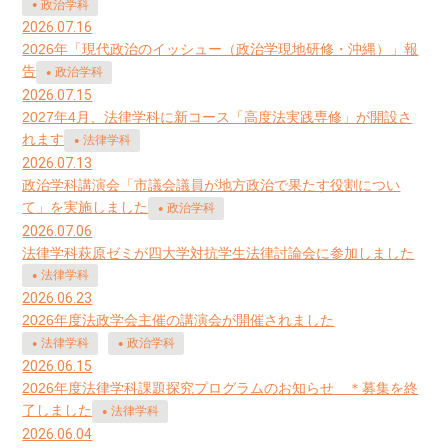
政治学科
2026.07.16
2026年「現代政治のイッシュー（政治学現地研修・沖縄）」報
告
政治学科
2026.07.15
2027年4月、法律学科に新コース「高度法実践専修」が開設さ
れます
法律学科
2026.07.13
政治学科講演会「市議会議員が地方政治で果たす役割につい
て」を実施しました
政治学科
2026.07.06
法律学科萩原ゼミが四大学対抗学生法律討論会に参加しました
法律学科
2026.06.23
2026年度法政学会主催の講演会が開催されました
法律学科
政治学科
2026.06.15
2026年度法律学科課題探究プログラムのお知らせ ＊募集を終
了しました
法律学科
2026.06.04