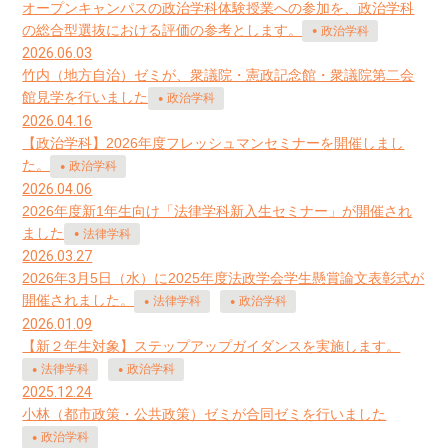
オープンキャンパスの政治学科体験授業への参加を、政治学科
の総合型選抜における評価の参考とします。
政治学科
2026.06.03
竹内（地方自治）ゼミが、衆議院・憲政記念館・衆議院第二会
館見学を行いました
政治学科
2026.04.16
【政治学科】2026年度フレッシュマンセミナーを開催しまし
た。
政治学科
2026.04.06
2026年度新1年生向け「法律学科新入生セミナー」が開催され
ました
法律学科
2026.03.27
2026年3月5日（水）に2025年度法政学会学生懸賞論文表彰式が
開催されました。
法律学科
政治学科
2026.01.09
【新２年生対象】ステップアップガイダンスを実施します。
法律学科
政治学科
2025.12.24
小林（都市政策・公共政策）ゼミが合同ゼミを行いました
政治学科