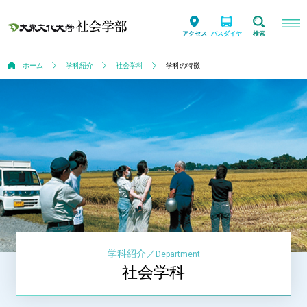
アクセス
バスダイヤ
検索
ホーム
学科紹介
社会学科
学科の特徴
学科紹介
／
Department
社会学科