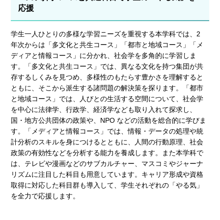
応援
学生一人ひとりの多様な学習ニーズを重視する本学科では、2
年次からは「多文化と共生コース」「都市と地域コース」「メ
ディアと情報コース」に分かれ、社会学を多角的に学習しま
す。「多文化と共生コース」では、異なる文化を持つ集団が共
存するしくみを見つめ、多様性のもたらす豊かさを理解すると
ともに、そこから派生する諸問題の解決策を探ります。「都市
と地域コース」では、人びとの生活する空間について、社会学
を中心に法律学、行政学、経済学なども取り入れて探求し、
国・地方公共団体の政策や、NPO などの活動を総合的に学びま
す。「メディアと情報コース」では、情報・データの処理や統
計分析のスキルを身につけるとともに、人間の行動原理、社会
政策の有効性などを分析する能力を養成します。また本学科で
は、テレビや漫画などのサブカルチャー、マスコミやジャーナ
リズムに注目した科目も用意しています。キャリア形成や資格
取得に対応した科目群も導入して、学生それぞれの「やる気」
を全力で応援します。