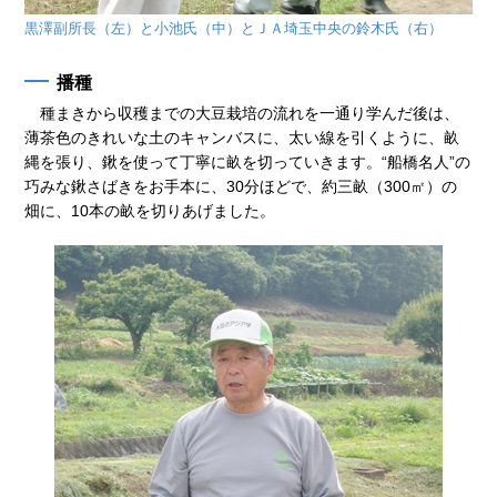
黒澤副所長（左）と小池氏（中）とＪＡ埼玉中央の鈴木氏（右）
播種
種まきから収穫までの大豆栽培の流れを一通り学んだ後は、
薄茶色のきれいな土のキャンバスに、太い線を引くように、畝
縄を張り、鍬を使って丁寧に畝を切っていきます。“船橋名人”の
巧みな鍬さばきをお手本に、30分ほどで、約三畝（300㎡）の
畑に、10本の畝を切りあげました。