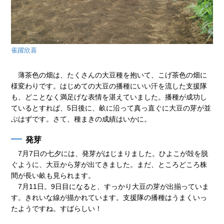
雀躍欣喜
薄茶色の畑は、たくさんの大豆種を抱いて、こげ茶色の畑に
様変わりです。はじめての大豆の播種にいい汗を流した支援隊
も、どことなく満足げな表情を湛えていました。播種が成功し
ているとすれば、5日後に、畝に沿って真っ直ぐに大豆の芽が並
ぶはずです。さて、種まきの成績はいかに。
発芽
7月7日の七夕には、発芽がはじまりました。ひよこが殻を脱
ぐように、大豆から芽が出てきました。まだ、ところどころ株
間が長い畝も見られます。
7月11日。9日目になると、すっかり大豆の芽が出揃っていま
す。きれいな線が描かれています。支援隊の播種はうまくいっ
たようですね。すばらしい！