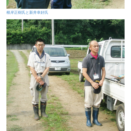
根岸正樹氏と新井幸好氏