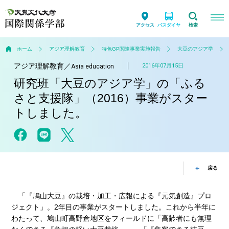
アクセス
バスダイヤ
検索
ホーム
アジア理解教育
特色GP関連事業実施報告
大豆のアジア学
アジア理解教育
／
2016年07月15日
Asia education
研究班「大豆のアジア学」の「ふる
さと支援隊」（2016）事業がスター
トしました。
戻る
「『鳩山大豆』の栽培・加工・広報による『元気創造』プロ
ジェクト」。2年目の事業がスタートしました。これから半年に
わたって、鳩山町高野倉地区をフィールドに「高齢者にも無理