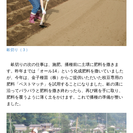
畝切り（３）
畝切りの次の仕事は、施肥。播種前に土壌に肥料を撒きま
す。昨年までは「オール14」という化成肥料を撒いていました
が、今年は、金子種苗（株）からご提供いただいた枝豆専用の
肥料「ベストマッチ」を試用することになりました。畝の溝に
沿ってパラパラと肥料を撒き終わったら、再び鍬を手に取り、
肥料を覆うように薄く土をかけます。これで播種の準備が整い
ました。