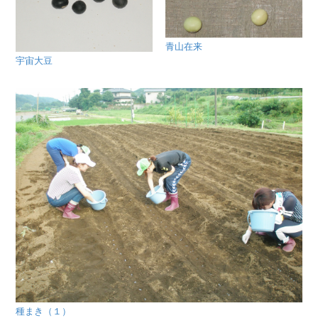
青山在来
宇宙大豆
種まき（１）