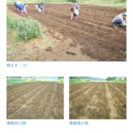
種まき（３）
播種前の畑
播種後の畑