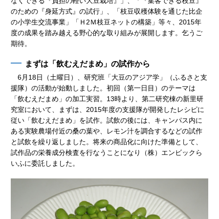
なくできる『負担の軽い大豆栽培』」、「『集客できる枝豆』
のための『身延方式』の試行」、「枝豆収穫体験を通じた比企
の小学生交流事業」「Ｈ2Ｍ枝豆ネットの構築」等々、2015年
度の成果を踏み越える野心的な取り組みが展開します。乞うご
期待。
まずは「飲むえだまめ」の試作から
6月18日（土曜日）、研究班「大豆のアジア学」（ふるさと支
援隊）の活動が始動しました。初回（第一日目）のテーマは
「飲むえだまめ」の加工実習。13時より、第二研究棟の新里研
究室において、まずは、2015年度の支援隊が開発したレシピに
従い「飲むえだまめ」を試作。試飲の後には、キャンパス内に
ある実験農場付近の桑の葉や、レモン汁を調合するなどの試作
と試飲を繰り返しました。将来の商品化に向けた準備として、
試作品の栄養成分検査を行なうことになり（株）エンビックら
いふに委託しました。