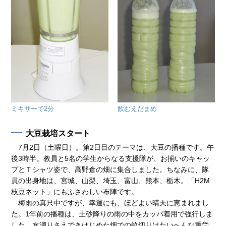
ミキサーで2分
飲むえだまめ
大豆栽培スタート
7月2日（土曜日）。第2日目のテーマは、大豆の播種です。午
後3時半。教員と5名の学生からなる支援隊が、お揃いのキャッ
プとＴシャツ姿で、高野倉の畑に集合しました。ちなみに、隊
員の出身地は、宮城、山梨、埼玉、富山、熊本、栃木。「H2M
枝豆ネット」にもふさわしい布陣です。
梅雨の真只中ですが、幸運にも、ほどよい晴天に恵まれまし
た。1年前の播種は、土砂降りの雨の中をカッパ着用で強行しま
した。水溜りさえできはじめた畑での畝切りはたいへんな重労