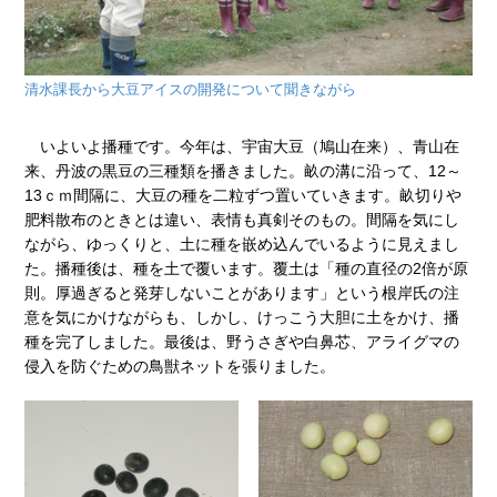
清水課長から大豆アイスの開発について聞きながら
いよいよ播種です。今年は、宇宙大豆（鳩山在来）、青山在
来、丹波の黒豆の三種類を播きました。畝の溝に沿って、12～
13ｃｍ間隔に、大豆の種を二粒ずつ置いていきます。畝切りや
肥料散布のときとは違い、表情も真剣そのもの。間隔を気にし
ながら、ゆっくりと、土に種を嵌め込んでいるように見えまし
た。播種後は、種を土で覆います。覆土は「種の直径の2倍が原
則。厚過ぎると発芽しないことがあります」という根岸氏の注
意を気にかけながらも、しかし、けっこう大胆に土をかけ、播
種を完了しました。最後は、野うさぎや白鼻芯、アライグマの
侵入を防ぐための鳥獣ネットを張りました。