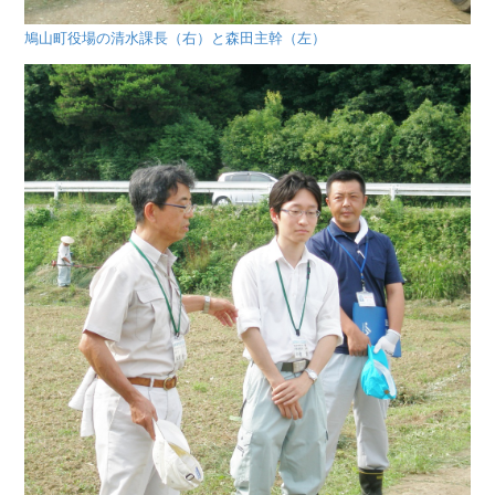
鳩山町役場の清水課長（右）と森田主幹（左）