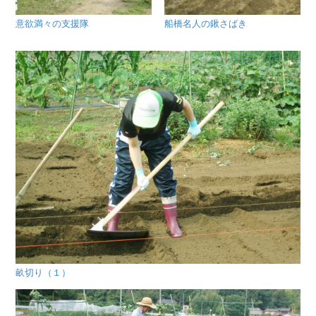
意欲満々の支援隊
船橋名人の鍬さばき
畝切り（１）