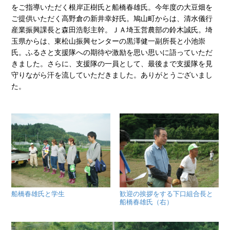
をご指導いただく根岸正樹氏と船橋春雄氏。今年度の大豆畑を
ご提供いただく高野倉の新井幸好氏。鳩山町からは、清水儀行
産業振興課長と森田浩彰主幹。ＪＡ埼玉営農部の鈴木誠氏。埼
玉県からは、東松山振興センターの黒澤健一副所長と小池崇
氏。ふるさと支援隊への期待や激励を思い思いに語っていただ
きました。さらに、支援隊の一員として、最後まで支援隊を見
守りながら汗を流していただきました。ありがとうございまし
た。
船橋春雄氏と学生
歓迎の挨拶をする下口組合長と
船橋春雄氏（右）