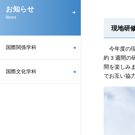
お知らせ
News
現地研修
国際関係学科
今年度の現
約 3 週間
間を楽しみ
国際文化学科
でお互い協