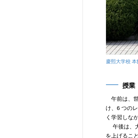
慶熙大学校 本
授業
午前は、世
け、6 つ
く学習しな
午後は、大
を上げるこ